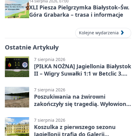
14 sierpnia 2026, 07:00
XLI Piesza Pielgrzymka Białystok–Św.
Góra Grabarka – trasa i informacje
Kolejne wydarzenia
Ostatnie Artykuły
7 sierpnia 2026
[PIŁKA NOŻNA] Jagiellonia Białystok
II – Wigry Suwałki 1:1 w Betclic 3.
Lidze Grupa 1 (Grupa I)
7 sierpnia 2026
Poszukiwania na żwirowni
zakończyły się tragedią. Wyłowiono
ciało 30-latka
7 sierpnia 2026
Koszulka z pierwszego sezonu
Jagiellonii trafia do Galerii