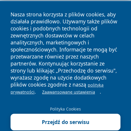
Nasza strona korzysta z plików cookies, aby
działała prawidłowo. Używamy także plików
cookies i podobnych technologii od
zewnętrznych dostawców w celach
Copyright © 2026 echobialystok.pl Wszystkie prawa
analitycznych, marketingowych i
zastrzeżone.
społecznościowych. Informacje te mogą być
przetwarzane również przez naszych
partnerów. Kontynuując korzystanie ze
Polityka
Polityka
News
Autorzy
strony lub klikając „Przechodzę do serwisu",
Prywatności
Cookies
wyrażasz zgodę na użycie dodatkowych
plików cookies zgodnie z naszą
polityką
.
.
prywatności
Zaawansowane ustawienia
Polityka Cookies
Przejdź do serwisu