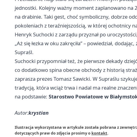
jednostki. Kolejny ważny moment zaplanowano na 23
na drabinie. Taki gest, choć symboliczny, dobrze od
pokoleniach z teraźniejszością, w której ochotnicy n
Henryk Suchocki z zarządu przyznał po uroczystości,
„Aż się łezka w oku zakręciła” – powiedział, dodając
Supraśl.
Suchocki przypomniał też, że pierwsze dekady dziejó
co dodatkowo spina obecne obchody z historią str
zaprasza prezes Tomasz Sawicki. W Supraślu szykuje s
tradycją, która wciąż trwa i nadal ma realne znaczenie
na podstawie:
Starostwo Powiatowe w Białymsto
Autor:
krystian
Ilustracja wykorzystana w artykule została pobrana z zewnętr
dotyczących praw do zdjęcia prosimy o
kontakt
.