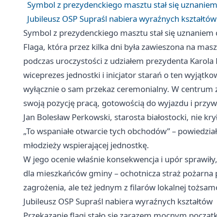
Symbol z prezydenckiego masztu stał się uznaniem
Jubileusz OSP Supraśl nabiera wyraźnych kształtów
Symbol z prezydenckiego masztu stał się uznaniem 
Flaga, która przez kilka dni była zawieszona na masz
podczas uroczystości z udziałem prezydenta Karola 
wiceprezes jednostki i inicjator starań o ten wyjąt
wyłącznie o sam przekaz ceremonialny. W centrum zna
swoją pozycję pracą, gotowością do wyjazdu i przywi
Jan Bolesław Perkowski, starosta białostocki, nie kry
„To wspaniałe otwarcie tych obchodów” – powiedzia
młodzieży wspierającej jednostkę.
W jego ocenie właśnie konsekwencja i upór sprawiły,
dla mieszkańców gminy – ochotnicza straż pożarna p
zagrożenia, ale też jednym z filarów lokalnej tożsam
Jubileusz OSP Supraśl nabiera wyraźnych kształtów
Przekazanie flagi stało się zarazem mocnym początk