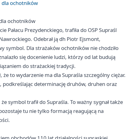
 dla ochotników
dla ochotników
cie Pałacu Prezydenckiego, trafiła do OSP Supraśl
Nawrockiego. Odebrał ją dh Piotr Ejsmont,
kowy symbol. Dla strażaków ochotników nie chodziło
lazło się docenienie ludzi, którzy od lat budują
ązaniem do strażackiej tradycji.
ł, że to wydarzenie ma dla Supraśla szczególny ciężar.
ł, podkreślając determinację druhów, druhen oraz
 że symbol trafił do Supraśla. To ważny sygnał także
ozostaje tu nie tylko formacją reagującą na
ości.
iem obchodów 110 lat działalności supraskiej