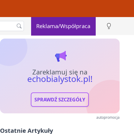
Reklama/Współpraca
Zareklamuj się na
echobialystok.pl!
SPRAWDŹ SZCZEGÓŁY
autopromocja
Ostatnie Artykuły