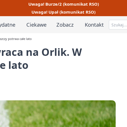
Uwaga! Burze/2 (komunikat RSO)
Uwaga! Upał (komunikat RSO)
ydatne
Ciekawe
Zobacz
Kontakt
zczy potrwa całe lato
aca na Orlik. W
e lato