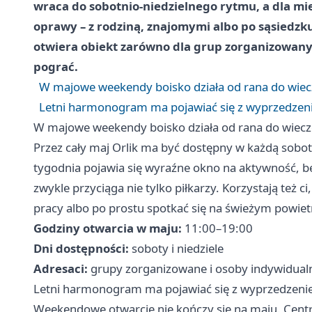
wraca do sobotnio-niedzielnego rytmu, a dla mi
oprawy – z rodziną, znajomymi albo po sąsiedzk
otwiera obiekt zarówno dla grup zorganizowanych
pograć.
W majowe weekendy boisko działa od rana do wiec
Letni harmonogram ma pojawiać się z wyprzedze
W majowe weekendy boisko działa od rana do wiecz
Przez cały maj Orlik ma być dostępny w każdą sobot
tygodnia pojawia się wyraźne okno na aktywność, be
zwykle przyciąga nie tylko piłkarzy. Korzystają też ci
pracy albo po prostu spotkać się na świeżym powiet
Godziny otwarcia w maju:
11:00–19:00
Dni dostępności:
soboty i niedziele
Adresaci:
grupy zorganizowane i osoby indywidual
Letni harmonogram ma pojawiać się z wyprzedzen
Weekendowe otwarcie nie kończy się na maju. Centr