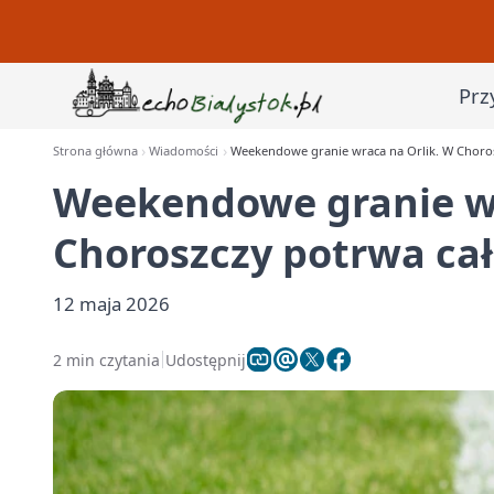
Prz
Strona główna
Wiadomości
Weekendowe granie wraca na Orlik. W Choros
Weekendowe granie wr
Choroszczy potrwa cał
12 maja 2026
2 min czytania
Udostępnij