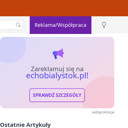
Reklama/Współpraca
Zareklamuj się na
echobialystok.pl!
SPRAWDŹ SZCZEGÓŁY
autopromocja
Ostatnie Artykuły