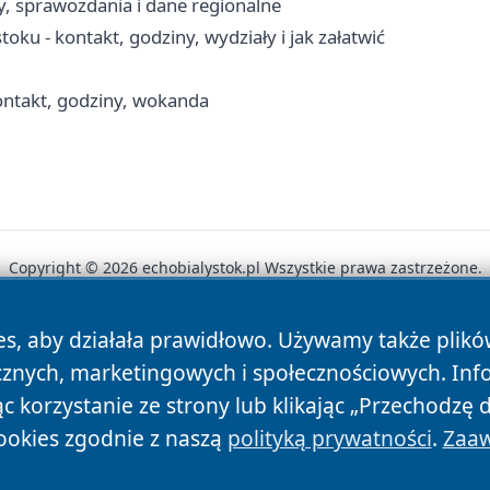
y, sprawozdania i dane regionalne
u - kontakt, godziny, wydziały i jak załatwić
ontakt, godziny, wokanda
Copyright © 2026 echobialystok.pl Wszystkie prawa zastrzeżone.
es, aby działała prawidłowo. Używamy także plik
News
Autorzy
Polityka Prywatności
Polityka Cookie
cznych, marketingowych i społecznościowych. Inf
 korzystanie ze strony lub klikając „Przechodzę 
ookies zgodnie z naszą
polityką prywatności
.
Zaaw