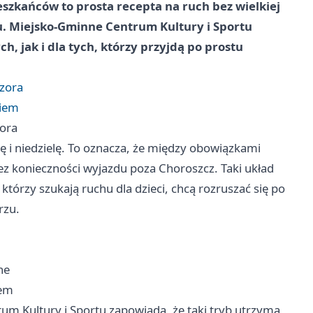
eszkańców to prosta recepta na ruch bez wielkiej
u. Miejsko-Gminne Centrum Kultury i Sportu
, jak i dla tych, którzy przyjdą po prostu
zora
niem
ora
ę i niedzielę. To oznacza, że między obowiązkami
z konieczności wyjazdu poza Choroszcz. Taki układ
, którzy szukają ruchu dla dzieci, chcą rozruszać się po
rzu.
ne
iem
um Kultury i Sportu zapowiada, że taki tryb utrzyma