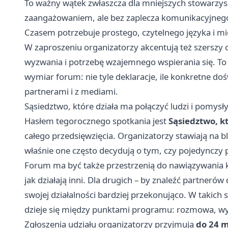
To ważny wątek zwłaszcza dla mniejszych stowarzysze
zaangażowaniem, ale bez zaplecza komunikacyjnego.
Czasem potrzebuje prostego, czytelnego języka i m
W zaproszeniu organizatorzy akcentują też szerszy 
wyzwania i potrzebę wzajemnego wspierania się. To 
wymiar forum: nie tyle deklaracje, ile konkretne do
partnerami i z mediami.
Sąsiedztwo, które działa ma połączyć ludzi i pomysł
Hasłem tegorocznego spotkania jest
Sąsiedztwo, kt
całego przedsięwzięcia. Organizatorzy stawiają na 
właśnie one często decydują o tym, czy pojedynczy p
Forum ma być także przestrzenią do nawiązywania k
jak działają inni. Dla drugich – by znaleźć partneró
swojej działalności bardziej przekonująco. W takich s
dzieje się między punktami programu: rozmowa, wy
Zgłoszenia udziału organizatorzy przyjmują
do 24 m