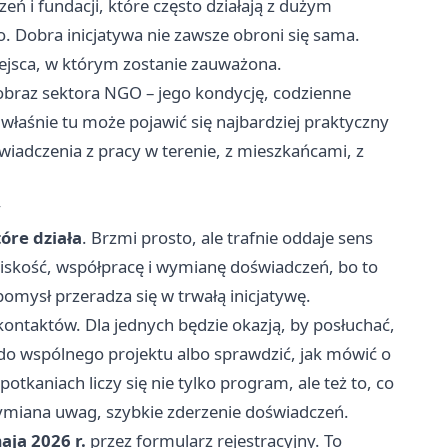
ń i fundacji, które często działają z dużym
 Dobra inicjatywa nie zawsze obroni się sama.
iejsca, w którym zostanie zauważona.
obraz sektora NGO – jego kondycję, codzienne
właśnie tu może pojawić się najbardziej praktyczny
świadczenia z pracy w terenie, z mieszkańcami, z
y
óre działa
. Brzmi prosto, ale trafnie oddaje sens
bliskość, współpracę i wymianę doświadczeń, bo to
omysł przeradza się w trwałą inicjatywę.
ontaktów. Dla jednych będzie okazją, by posłuchać,
w do wspólnego projektu albo sprawdzić, jak mówić o
potkaniach liczy się nie tylko program, ale też to, co
miana uwag, szybkie zderzenie doświadczeń.
aja 2026 r.
przez formularz rejestracyjny. To