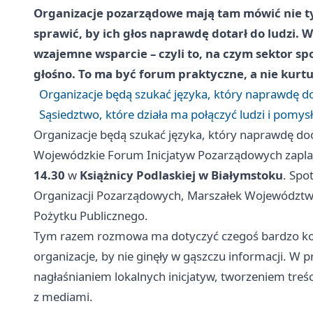
Organizacje pozarządowe mają tam mówić nie tylk
sprawić, by ich głos naprawdę dotarł do ludzi. W
wzajemne wsparcie – czyli to, na czym sektor sp
głośno. To ma być forum praktyczne, a nie kurt
Organizacje będą szukać języka, który naprawdę d
Sąsiedztwo, które działa ma połączyć ludzi i pomys
Organizacje będą szukać języka, który naprawdę do
Wojewódzkie Forum Inicjatyw Pozarządowych zap
14.30
w
Książnicy Podlaskiej w Białymstoku
. Spo
Organizacji Pozarządowych, Marszałek Województwa
Pożytku Publicznego.
Tym razem rozmowa ma dotyczyć czegoś bardzo kon
organizacje, by nie ginęły w gąszczu informacji. W 
nagłaśnianiem lokalnych inicjatyw, tworzeniem treśc
z mediami.