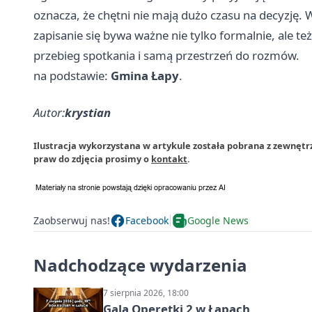
oznacza, że chętni nie mają dużo czasu na decyzję.
zapisanie się bywa ważne nie tylko formalnie, ale te
przebieg spotkania i samą przestrzeń do rozmów.
na podstawie:
Gmina Łapy
.
Autor:
krystian
Ilustracja wykorzystana w artykule została pobrana z zewnętr
praw do zdjęcia prosimy o
kontakt
.
Zaobserwuj nas!
Facebook
Google News
Nadchodzące wydarzenia
7 sierpnia 2026, 18:00
Gala Operetki 2 w Łapach