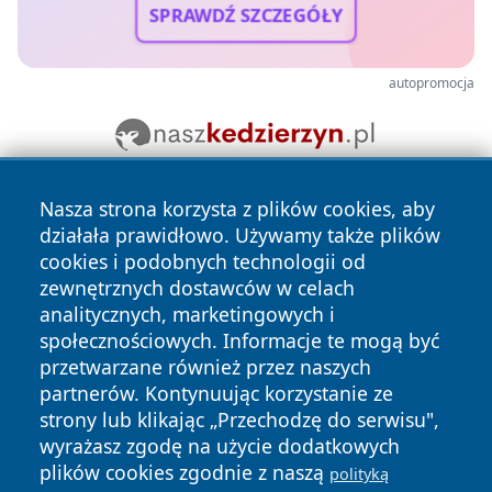
SPRAWDŹ SZCZEGÓŁY
autopromocja
Nasza strona korzysta z plików cookies, aby
działała prawidłowo. Używamy także plików
cookies i podobnych technologii od
zewnętrznych dostawców w celach
analitycznych, marketingowych i
Copyright © 2026 echobialystok.pl Wszystkie prawa
społecznościowych. Informacje te mogą być
zastrzeżone.
przetwarzane również przez naszych
partnerów. Kontynuując korzystanie ze
strony lub klikając „Przechodzę do serwisu",
Polityka
Polityka
wyrażasz zgodę na użycie dodatkowych
News
Autorzy
Prywatności
Cookies
plików cookies zgodnie z naszą
polityką