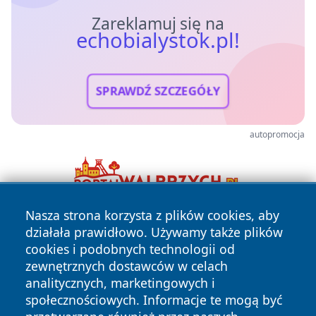
Zareklamuj się na
echobialystok.pl!
SPRAWDŹ SZCZEGÓŁY
autopromocja
Nasza strona korzysta z plików cookies, aby
działała prawidłowo. Używamy także plików
cookies i podobnych technologii od
zewnętrznych dostawców w celach
analitycznych, marketingowych i
społecznościowych. Informacje te mogą być
Copyright © 2026 echobialystok.pl Wszystkie prawa