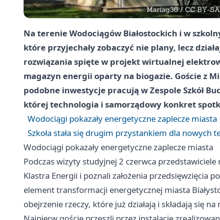
Na terenie Wodociągów Białostockich i w szkoln
które przyjechały zobaczyć nie plany, lecz dział
rozwiązania spięte w projekt wirtualnej elektrow
magazyn energii oparty na biogazie. Goście z Min
podobne inwestycje pracują w Zespole Szkół Bu
której technologia i samorządowy konkret spotk
Wodociągi pokazały energetyczne zaplecze miasta
Szkoła stała się drugim przystankiem dla nowych t
Wodociągi pokazały energetyczne zaplecze miasta
Podczas wizyty studyjnej 2 czerwca przedstawiciele 
Klastra Energii i poznali założenia przedsięwzięcia
element transformacji energetycznej miasta Białystok
obejrzenie rzeczy, które już działają i składają się 
Najpierw goście przeszli przez instalacje zrealizow