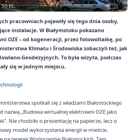
ych pracowniach pojawiły się tego dnia osoby,
ające instalacje. W Białymstoku pokazano
ni OZE – od kogeneracji, przez fotowoltaikę, po
isterstwa Klimatu i Środowiska zobaczyli też, jak
dowlano-Geodezyjnych. To była wizyta, podczas
ały się w jednym miejscu.
echnologii
ministerstwa spotkali się z władzami Białostockiego
 pod nazwą „Budowa wirtualnej elektrowni OZE jako
”. Nie chodziło o prezentację na papierze, lecz o
na nowy model wykorzystania energii w mieście.
ane na terenie Wodociągów Białostockich. Tam