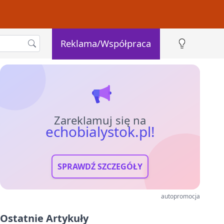
Reklama/Współpraca
Zareklamuj się na
echobialystok.pl!
SPRAWDŹ SZCZEGÓŁY
autopromocja
Ostatnie Artykuły