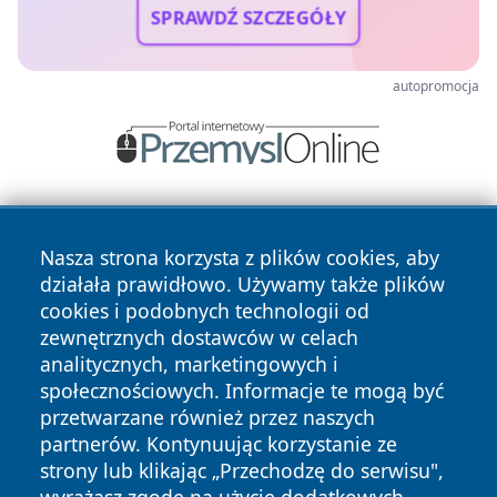
SPRAWDŹ SZCZEGÓŁY
autopromocja
Nasza strona korzysta z plików cookies, aby
działała prawidłowo. Używamy także plików
cookies i podobnych technologii od
zewnętrznych dostawców w celach
Copyright © 2026 echobialystok.pl Wszystkie prawa
analitycznych, marketingowych i
zastrzeżone.
społecznościowych. Informacje te mogą być
przetwarzane również przez naszych
partnerów. Kontynuując korzystanie ze
Polityka
Polityka
News
Autorzy
strony lub klikając „Przechodzę do serwisu",
Prywatności
Cookies