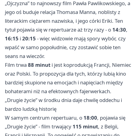
„Ojczyzna” to najnowszy film Pawła Pawlikowskiego, a
jego oś buduje relacja Thomasa Manna, noblisty z
literackim ciężarem nazwiska, i jego córki Eriki. Ten
tytuł pojawia się w repertuarze aż trzy razy - o
14:30
,
16:15
i
20:15
- więc widzowie mają spory wybór, czy
wpaść w samo popołudnie, czy zostawić sobie ten
seans na wieczór.
Film trwa
88 minut
i jest koprodukcją Francji, Niemiec
oraz Polski. To propozycja dla tych, którzy lubią kino
bardziej skupione na emocjach i napięciach między
bohaterami niż na efektownych fajerwerkach.
„Drugie życie” w środku dnia daje chwilę oddechu i
bardzo ludzką historię
W samym centrum repertuaru, o
18:00
, pojawia się
„Drugie życie” - film trwający
115 minut
, z Belgii,
Francji i Hiszpanii. To opowieść o przywiązaniu do