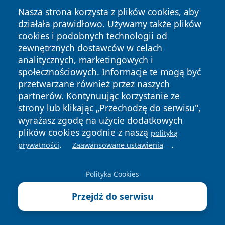
Nasza strona korzysta z plików cookies, aby
działała prawidłowo. Używamy także plików
cookies i podobnych technologii od
zewnętrznych dostawców w celach
analitycznych, marketingowych i
Copyright © 2026 echobialystok.pl Wszystkie prawa
społecznościowych. Informacje te mogą być
zastrzeżone.
przetwarzane również przez naszych
partnerów. Kontynuując korzystanie ze
strony lub klikając „Przechodzę do serwisu",
Polityka
Polityka
wyrażasz zgodę na użycie dodatkowych
News
Autorzy
Prywatności
Cookies
plików cookies zgodnie z naszą
polityką
.
.
prywatności
Zaawansowane ustawienia
Polityka Cookies
Przejdź do serwisu