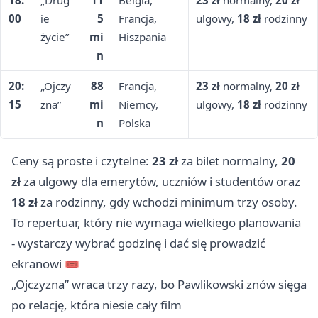
18:
„Drug
11
Belgia,
23 zł
normalny,
20 zł
00
ie
5
Francja,
ulgowy,
18 zł
rodzinny
życie”
mi
Hiszpania
n
20:
„Ojczy
88
Francja,
23 zł
normalny,
20 zł
15
zna”
mi
Niemcy,
ulgowy,
18 zł
rodzinny
n
Polska
Ceny są proste i czytelne:
23 zł
za bilet normalny,
20
zł
za ulgowy dla emerytów, uczniów i studentów oraz
18 zł
za rodzinny, gdy wchodzi minimum trzy osoby.
To repertuar, który nie wymaga wielkiego planowania
- wystarczy wybrać godzinę i dać się prowadzić
ekranowi 🎟️
„Ojczyzna” wraca trzy razy, bo Pawlikowski znów sięga
po relację, która niesie cały film