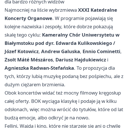
dla bardzo różnych widzów
Najmocniej na liście wybrzmiewa
XXXI Katedralne
Koncerty Organowe
. W programie pojawiają się
kolejne nazwiska i zespoły, które dobrze pokazują
skalę tego cyklu:
Kameralny Chór Uniwersytetu w
Białymstoku pod dyr. Edwarda Kulikowskiego /
Józef Kotowicz
,
Andrew Galuska
,
Ennio Cominetti
,
Zsolt Máté Mészáros
,
Dariusz Hajdukiewicz
i
Agnieszka Radwan-Stefańska
. To propozycja dla
tych, którzy lubią muzykę podaną bez pośpiechu, ale z
dużym ciężarem brzmienia.
Obok koncertów widać też mocny filmowy kręgosłup
całej oferty. BOK wyciąga klasykę i podaje ją w kilku
odsłonach, więc można wrócić do tytułów, które od lat
budzą emocje, albo odkryć je na nowo.
Fellini, Wajda i kino, które nie starzeje się ani o chwilę