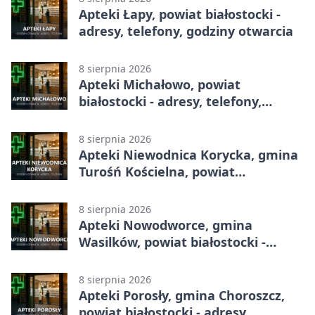
Apteki Łapy, powiat białostocki -
adresy, telefony, godziny otwarcia
8 sierpnia 2026
Apteki Michałowo, powiat
białostocki - adresy, telefony,
godziny otwarcia
8 sierpnia 2026
Apteki Niewodnica Korycka, gmina
Turośń Kościelna, powiat
białostocki - adresy, telefony,
godziny otwarcia
8 sierpnia 2026
Apteki Nowodworce, gmina
Wasilków, powiat białostocki -
adresy, telefony, godziny otwarcia
8 sierpnia 2026
Apteki Porosły, gmina Choroszcz,
powiat białostocki - adresy,