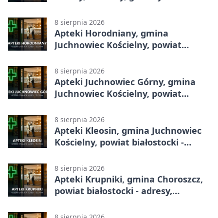
8 sierpnia 2026
Apteki Horodniany, gmina
Juchnowiec Kościelny, powiat
białostocki - adresy, telefony,
godziny otwarcia
8 sierpnia 2026
Apteki Juchnowiec Górny, gmina
Juchnowiec Kościelny, powiat
białostocki - adresy, telefony,
godziny otwarcia
8 sierpnia 2026
Apteki Kleosin, gmina Juchnowiec
Kościelny, powiat białostocki -
adresy, telefony, godziny otwarcia
8 sierpnia 2026
Apteki Krupniki, gmina Choroszcz,
powiat białostocki - adresy,
telefony, godziny otwarcia
8 sierpnia 2026