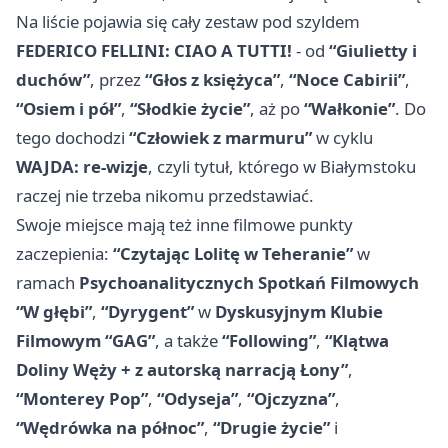
Na liście pojawia się cały zestaw pod szyldem
FEDERICO FELLINI: CIAO A TUTTI!
- od
“Giulietty i
duchów”
, przez
“Głos z księżyca”
,
“Noce Cabirii”
,
“Osiem i pół”
,
“Słodkie życie”
, aż po
“Wałkonie”
. Do
tego dochodzi
“Człowiek z marmuru”
w cyklu
WAJDA: re-wizje
, czyli tytuł, którego w Białymstoku
raczej nie trzeba nikomu przedstawiać.
Swoje miejsce mają też inne filmowe punkty
zaczepienia:
“Czytając Lolitę w Teheranie”
w
ramach
Psychoanalitycznych Spotkań Filmowych
“W głębi”
,
“Dyrygent”
w
Dyskusyjnym Klubie
Filmowym “GAG”
, a także
“Following”
,
“Klątwa
Doliny Węży + z autorską narracją Łony”
,
“Monterey Pop”
,
“Odyseja”
,
“Ojczyzna”
,
“Wędrówka na północ”
,
“Drugie życie”
i