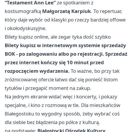
“Testament Ann Lee”
ze spotkaniem z
kostiumografką
Małgorzatą Karpiuk
. To repertuar,
który daje wybór od klasyki po rzeczy bardziej offowe
i okołodyskusyjne.
Bilety kupisz online, ale zegar tyka dość szybko
Bilety kupisz w internetowym systemie sprzedaży
BOK - po zalogowaniu albo po rejestracji.
Sprzedaż
przez internet kończy się 10 minut przed
rozpoczęciem wydarzenia.
To ważne, bo przy tak
zróżnicowanej ofercie łatwo dać się ponieść listom
tytułów i przegapić moment na zakup.
Na jednym ekranie widać więc i koncerty, i pokazy
specjalne, i kino z rozmową w tle. Dla mieszkańców
Białegostoku to wygodny sposób, żeby wybrać coś
dla siebie bez błądzenia po półce z kulturą.
na podstawie:
Białostocki Ośrodek Kultury
.