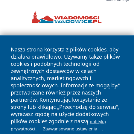
Nasza strona korzysta z plików cookies, aby
działała prawidłowo. Używamy także plików
cookies i podobnych technologii od
zewnętrznych dostawców w celach
Copyright © 2026 echobialystok.pl Wszystkie prawa
analitycznych, marketingowych i
zastrzeżone.
społecznościowych. Informacje te mogą być
przetwarzane również przez naszych
partnerów. Kontynuując korzystanie ze
Polityka
Polityka
News
Autorzy
strony lub klikając „Przechodzę do serwisu",
Prywatności
Cookies
wyrażasz zgodę na użycie dodatkowych
plików cookies zgodnie z naszą
polityką
.
.
prywatności
Zaawansowane ustawienia