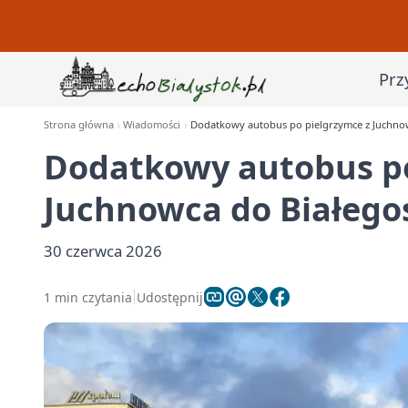
Prz
Strona główna
Wiadomości
Dodatkowy autobus po pielgrzymce z Juchno
Dodatkowy autobus po
Juchnowca do Białego
30 czerwca 2026
1 min czytania
Udostępnij