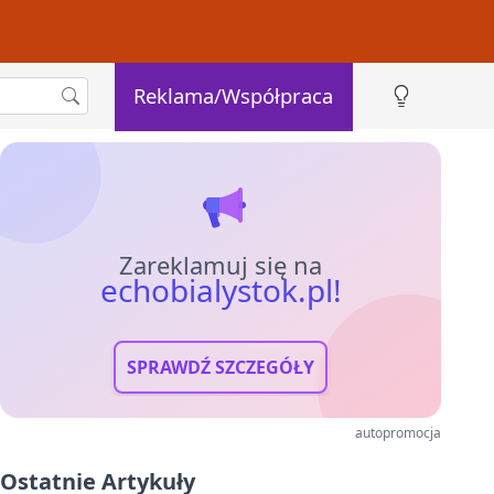
Reklama/Współpraca
Zareklamuj się na
echobialystok.pl!
SPRAWDŹ SZCZEGÓŁY
autopromocja
Ostatnie Artykuły