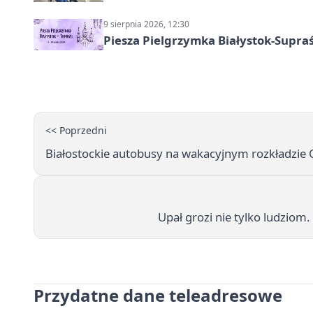
9 sierpnia 2026, 12:30
Piesza Pielgrzymka Białystok-Supraś
<< Poprzedni
Białostockie autobusy na wakacyjnym rozkładzie Cz
Upał grozi nie tylko ludziom
Przydatne dane teleadresowe