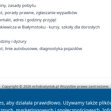
iny, zasady pobytu
kt, porady prawne, zgłaszanie wypadków
takt, adres i godziny przyjęć
iewicza w Białymstoku - kursy, szkoły dla dorosłych
dziny i dyżury
t, linie autobusowe, diagnostyka pojazdów
Copyright © 2026 echobialystok.pl Wszystkie prawa zastrzeżone.
es, aby działała prawidłowo. Używamy także plik
News
Autorzy
Polityka Prywatności
Polityka Cookie
cznych, marketingowych i społecznościowych. Inf