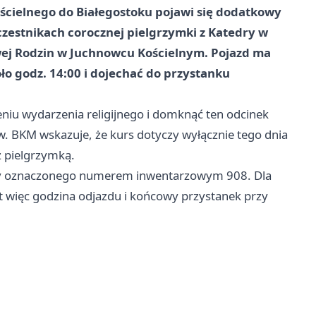
ścielnego do Białegostoku pojawi się dodatkowy
czestnikach corocznej pielgrzymki z Katedry w
wej Rodzin w Juchnowcu Kościelnym. Pojazd ma
ło godz. 14:00 i dojechać do przystanku
iu wydarzenia religijnego i domknąć ten odcinek
. BKM wskazuje, że kurs dotyczy wyłącznie tego dnia
z pielgrzymką.
lny oznaczonego numerem inwentarzowym 908. Dla
t więc godzina odjazdu i końcowy przystanek przy