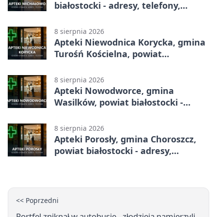
białostocki - adresy, telefony,
godziny otwarcia
8 sierpnia 2026
Apteki Niewodnica Korycka, gmina
Turośń Kościelna, powiat
białostocki - adresy, telefony,
godziny otwarcia
8 sierpnia 2026
Apteki Nowodworce, gmina
Wasilków, powiat białostocki -
adresy, telefony, godziny otwarcia
8 sierpnia 2026
Apteki Porosły, gmina Choroszcz,
powiat białostocki - adresy,
telefony, godziny otwarcia
<< Poprzedni
Portfel zniknął w autobusie - złodzieja namierzyli