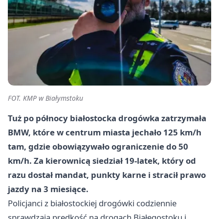
FOT. KMP w Białymstoku
Tuż po północy białostocka drogówka zatrzymała
BMW, które w centrum miasta jechało
125 km/h
tam, gdzie obowiązywało ograniczenie do 50
km/h. Za kierownicą siedział
19-latek
, który od
razu dostał mandat, punkty karne i stracił prawo
jazdy na
3 miesiące
.
Policjanci z białostockiej drogówki codziennie
sprawdzają prędkość na drogach Białegostoku i