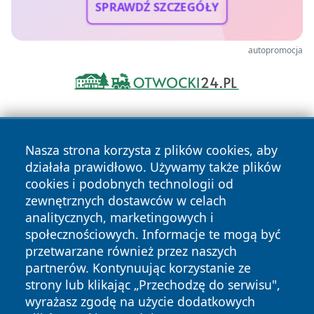
SPRAWDŹ SZCZEGÓŁY
autopromocja
Nasza strona korzysta z plików cookies, aby
działała prawidłowo. Używamy także plików
cookies i podobnych technologii od
zewnętrznych dostawców w celach
Copyright © 2026 echobialystok.pl Wszystkie prawa
analitycznych, marketingowych i
zastrzeżone.
społecznościowych. Informacje te mogą być
przetwarzane również przez naszych
partnerów. Kontynuując korzystanie ze
Polityka
Polityka
News
Autorzy
strony lub klikając „Przechodzę do serwisu",
Prywatności
Cookies
wyrażasz zgodę na użycie dodatkowych