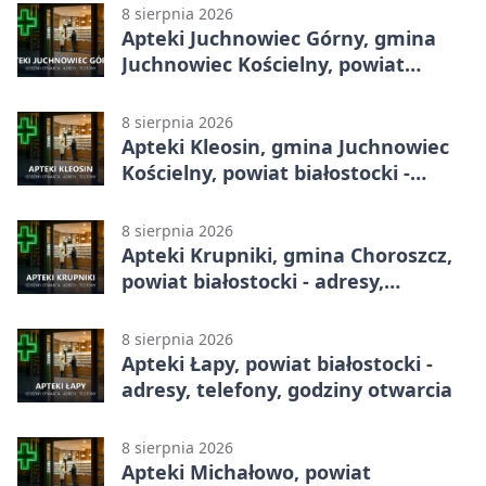
godziny otwarcia
8 sierpnia 2026
Apteki Juchnowiec Górny, gmina
Juchnowiec Kościelny, powiat
białostocki - adresy, telefony,
godziny otwarcia
8 sierpnia 2026
Apteki Kleosin, gmina Juchnowiec
Kościelny, powiat białostocki -
adresy, telefony, godziny otwarcia
8 sierpnia 2026
Apteki Krupniki, gmina Choroszcz,
powiat białostocki - adresy,
telefony, godziny otwarcia
8 sierpnia 2026
Apteki Łapy, powiat białostocki -
adresy, telefony, godziny otwarcia
8 sierpnia 2026
Apteki Michałowo, powiat