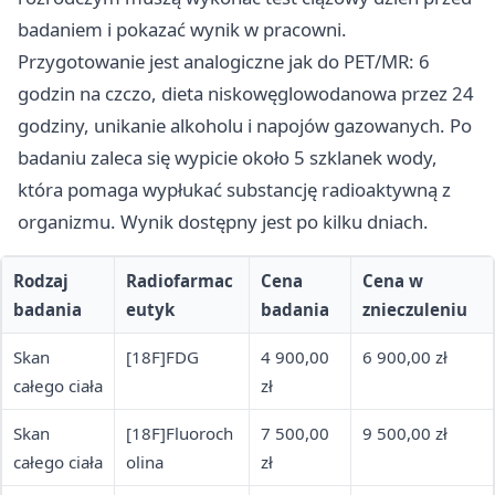
badaniem i pokazać wynik w pracowni.
Przygotowanie jest analogiczne jak do PET/MR: 6
godzin na czczo, dieta niskowęglowodanowa przez 24
godziny, unikanie alkoholu i napojów gazowanych. Po
badaniu zaleca się wypicie około 5 szklanek wody,
która pomaga wypłukać substancję radioaktywną z
organizmu. Wynik dostępny jest po kilku dniach.
Rodzaj
Radiofarmac
Cena
Cena w
badania
eutyk
badania
znieczuleniu
Skan
[18F]FDG
4 900,00
6 900,00 zł
całego ciała
zł
Skan
[18F]Fluoroch
7 500,00
9 500,00 zł
całego ciała
olina
zł