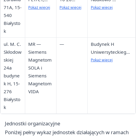
71A, 15-
MR, CT,
(kontakt),
Technologiczny,
Pokaż więcej
Pokaż więcej
Pokaż więcej
540
Poradnia
85 500 10
budynek II, wejście
Białysto
Medycyny
25 (umów
od szczytu
k
Nuklearnej
wizytę
budynku; linie
i
kwalifikacyj
autobusowe 4, 19,
ul. M. C.
MR —
—
Budynek H
Onkologicz
ną)
24
Skłodow
Siemens
Uniwersyteckiego
na
skiej
Magnetom
Szpitala
Pokaż więcej
24a
SOLA i
Klinicznego,
budyne
Siemens
wejście od strony
k H, 15-
Magnetom
SOR lub od strony
276
VIDA
Psychiatrii
Białysto
k
Jednostki organizacyjne
Poniżej pełny wykaz jednostek działających w ramach