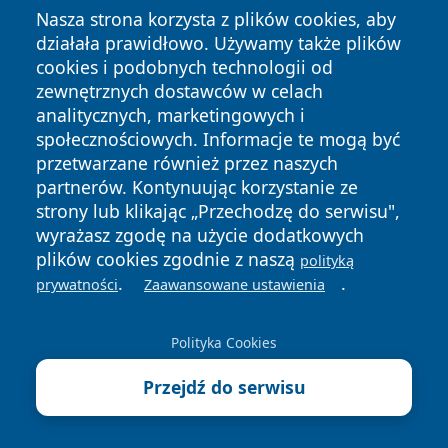
Jednego odcinka kręgosłupa
350 zł
550 zł
Nasza strona korzysta z plików cookies, aby
działała prawidłowo. Używamy także plików
Dwóch odcinków kręgosłupa
650 zł
800 zł
cookies i podobnych technologii od
zewnętrznych dostawców w celach
Trzech odcinków kręgosłupa
800 zł
1 000 zł
analitycznych, marketingowych i
społecznościowych. Informacje te mogą być
Klatki piersiowej
400 zł
550 zł
przetwarzane również przez naszych
Oczodołów
500 zł
700 zł
partnerów. Kontynuując korzystanie ze
strony lub klikając „Przechodzę do serwisu",
Stawu
400 zł
550 zł
wyrażasz zgodę na użycie dodatkowych
plików cookies zgodnie z naszą
polityką
Szyi
400 zł
550 zł
.
.
prywatności
Zaawansowane ustawienia
Twarzoczaszki
350 zł
550 zł
Polityka Cookies
Zatok
350 zł
550 zł
Przejdź do serwisu
Kości skroniowych
450 zł
—
Innej okolicy
450 zł
700 zł