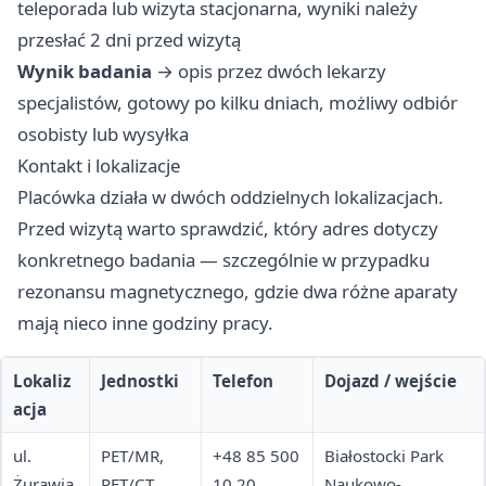
teleporada lub wizyta stacjonarna, wyniki należy
przesłać 2 dni przed wizytą
Wynik badania
→ opis przez dwóch lekarzy
specjalistów, gotowy po kilku dniach, możliwy odbiór
osobisty lub wysyłka
Kontakt i lokalizacje
Placówka działa w dwóch oddzielnych lokalizacjach.
Przed wizytą warto sprawdzić, który adres dotyczy
konkretnego badania — szczególnie w przypadku
rezonansu magnetycznego, gdzie dwa różne aparaty
mają nieco inne godziny pracy.
Lokaliz
Jednostki
Telefon
Dojazd / wejście
acja
ul.
PET/MR,
+48 85 500
Białostocki Park
Żurawia
PET/CT,
10 20
Naukowo-