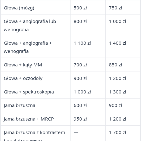
Głowa (mózg)
500 zł
750 zł
Głowa + angiografia lub
800 zł
1 000 zł
wenografia
Głowa + angiografia +
1 100 zł
1 400 zł
wenografia
Głowa + kąty MM
700 zł
850 zł
Głowa + oczodoły
900 zł
1 200 zł
Głowa + spektroskopia
1 000 zł
1 300 zł
Jama brzuszna
600 zł
900 zł
Jama brzuszna + MRCP
950 zł
1 200 zł
Jama brzuszna z kontrastem
—
1 700 zł
hepatotropowym