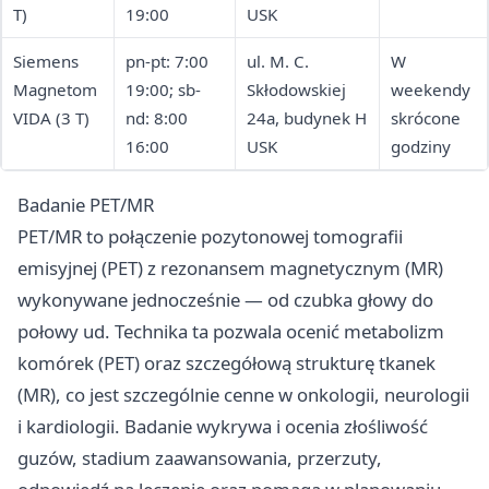
T)
19:00
USK
Siemens
pn-pt: 7:00
ul. M. C.
W
Magnetom
19:00; sb-
Skłodowskiej
weekendy
VIDA (3 T)
nd: 8:00
24a, budynek H
skrócone
16:00
USK
godziny
Badanie PET/MR
PET/MR to połączenie pozytonowej tomografii
emisyjnej (PET) z rezonansem magnetycznym (MR)
wykonywane jednocześnie — od czubka głowy do
połowy ud. Technika ta pozwala ocenić metabolizm
komórek (PET) oraz szczegółową strukturę tkanek
(MR), co jest szczególnie cenne w onkologii, neurologii
i kardiologii. Badanie wykrywa i ocenia złośliwość
guzów, stadium zaawansowania, przerzuty,