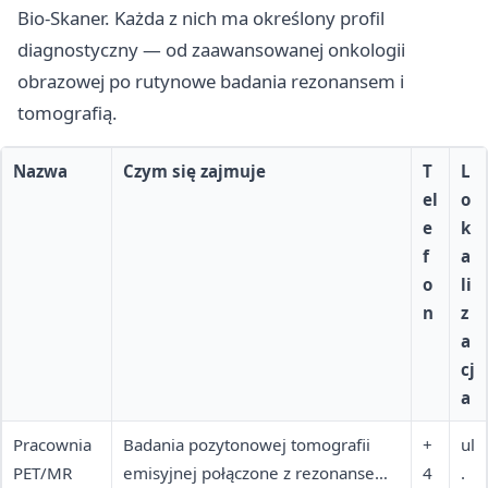
Bio-Skaner. Każda z nich ma określony profil
diagnostyczny — od zaawansowanej onkologii
obrazowej po rutynowe badania rezonansem i
tomografią.
Nazwa
Czym się zajmuje
T
L
el
o
e
k
f
a
o
li
n
z
a
cj
a
Pracownia
Badania pozytonowej tomografii
+
ul
PET/MR
emisyjnej połączone z rezonansem
4
.