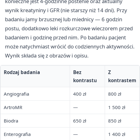
konieczne jest 4-godzinne postenie oraz aktualny
wynik kreatyniny i GFR (nie starszy niż 14 dni). Przy
badaniu jamy brzusznej lub miednicy — 6 godzin
postu, dodatkowo leki rozkurczowe wieczorem przed
badaniem i godzinę przed nim. Po badaniu pacjent
może natychmiast wrócić do codziennych aktywności.
Wynik składa się z obrazów i opisu.
Rodzaj badania
Bez
Z
kontrastu
kontrastem
Angiografia
400 zł
800 zł
ArtroMR
—
1 500 zł
Biodra
650 zł
850 zł
Enterografia
—
1 400 zł