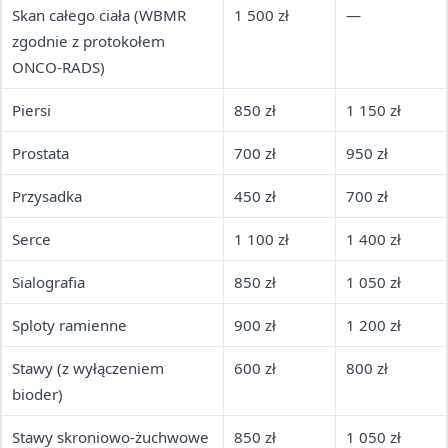
Skan całego ciała (WBMR
1 500 zł
—
zgodnie z protokołem
ONCO-RADS)
Piersi
850 zł
1 150 zł
Prostata
700 zł
950 zł
Przysadka
450 zł
700 zł
Serce
1 100 zł
1 400 zł
Sialografia
850 zł
1 050 zł
Sploty ramienne
900 zł
1 200 zł
Stawy (z wyłączeniem
600 zł
800 zł
bioder)
Stawy skroniowo-żuchwowe
850 zł
1 050 zł