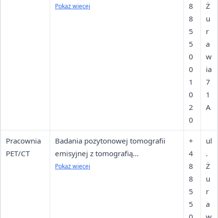
magnetycznym całego ciała —
8
Ż
Pokaż więcej
diagnostyka onkologiczna,
8
u
neurologiczna, kardiologiczna
5
r
5
a
0
w
0
ia
1
7
0
1
2
A
0
Pracownia
Badania pozytonowej tomografii
+
ul
PET/CT
emisyjnej z tomografią
4
.
komputerową — wykrywanie i
8
Ż
Pokaż więcej
ocena nowotworów, przerzutów,
8
u
ognisk zapalnych
5
r
5
a
0
w