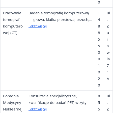
0
Pracownia
Badania tomografią komputerową
+
ul
tomografii
— głowa, klatka piersiowa, brzuch,
4
.
komputero
miednica, kręgosłup, stawy,
8
Ż
Pokaż więcej
wej (CT)
angiografia
8
u
5
r
5
a
0
w
0
ia
1
7
0
1
2
A
0
Poradnia
Konsultacje specjalistyczne,
8
ul
Medycyny
kwalifikacje do badań PET, wizyty
5
.
Nuklearnej
kontrolne pacjentów z chorobami
5
Ż
Pokaż więcej