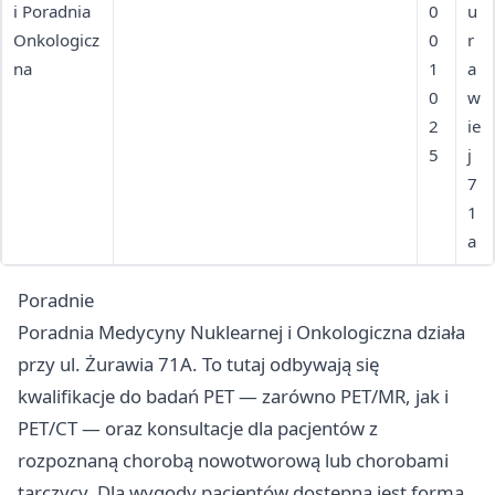
i Poradnia
tarczycy, teleporady
0
u
Onkologicz
0
r
na
1
a
0
w
2
ie
5
j
7
1
a
Poradnie
Poradnia Medycyny Nuklearnej i Onkologiczna działa
przy ul. Żurawia 71A. To tutaj odbywają się
kwalifikacje do badań PET — zarówno PET/MR, jak i
PET/CT — oraz konsultacje dla pacjentów z
rozpoznaną chorobą nowotworową lub chorobami
tarczycy. Dla wygody pacjentów dostępna jest forma