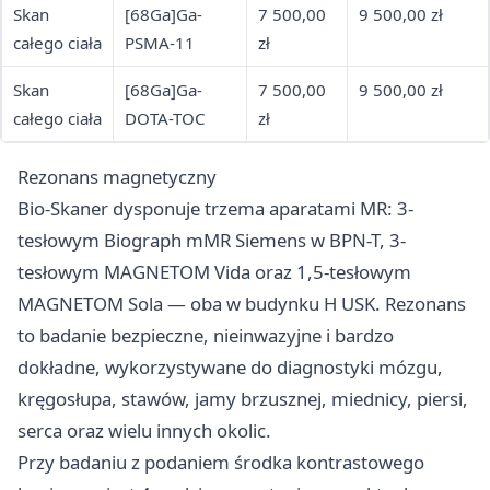
Skan
[68Ga]Ga-
7 500,00
9 500,00 zł
całego ciała
PSMA-11
zł
Skan
[68Ga]Ga-
7 500,00
9 500,00 zł
całego ciała
DOTA-TOC
zł
Rezonans magnetyczny
Bio-Skaner dysponuje trzema aparatami MR: 3-
tesłowym Biograph mMR Siemens w BPN-T, 3-
tesłowym MAGNETOM Vida oraz 1,5-tesłowym
MAGNETOM Sola — oba w budynku H USK. Rezonans
to badanie bezpieczne, nieinwazyjne i bardzo
dokładne, wykorzystywane do diagnostyki mózgu,
kręgosłupa, stawów, jamy brzusznej, miednicy, piersi,
serca oraz wielu innych okolic.
Przy badaniu z podaniem środka kontrastowego