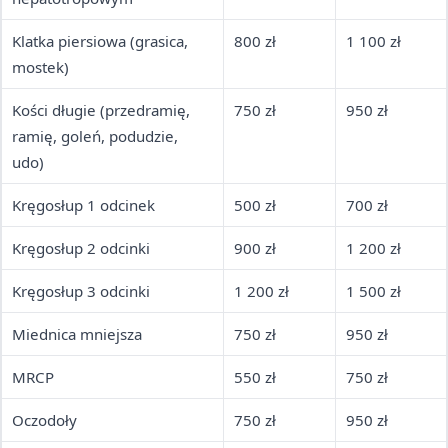
Klatka piersiowa (grasica,
800 zł
1 100 zł
mostek)
Kości długie (przedramię,
750 zł
950 zł
ramię, goleń, podudzie,
udo)
Kręgosłup 1 odcinek
500 zł
700 zł
Kręgosłup 2 odcinki
900 zł
1 200 zł
Kręgosłup 3 odcinki
1 200 zł
1 500 zł
Miednica mniejsza
750 zł
950 zł
MRCP
550 zł
750 zł
Oczodoły
750 zł
950 zł