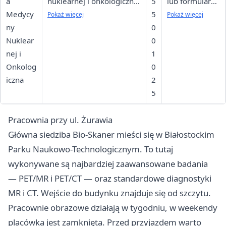
a
nuklearnej i onkologiczne,
5
lub formularz
Medycy
wizyty kontrolne chorób
5
kontaktowy;
Pokaż więcej
Pokaż więcej
ny
tarczycy, kwalifikacje do
0
wyniki
Nuklear
badań PET, teleporady
0
przesłać 2 dni
nej i
1
przed wizytą
Onkolog
0
iczna
2
5
Pracownia przy ul. Żurawia
Główna siedziba Bio-Skaner mieści się w Białostockim
Parku Naukowo-Technologicznym. To tutaj
wykonywane są najbardziej zaawansowane badania
— PET/MR i PET/CT — oraz standardowe diagnostyki
MR i CT. Wejście do budynku znajduje się od szczytu.
Pracownie obrazowe działają w tygodniu, w weekendy
placówka jest zamknięta. Przed przyjazdem warto