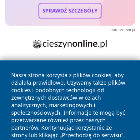
SPRAWDŹ SZCZEGÓŁY
autopromocja
Nasza strona korzysta z plików cookies, aby
działała prawidłowo. Używamy także plików
cookies i podobnych technologii od
zewnętrznych dostawców w celach
Copyright © 2026 echobialystok.pl Wszystkie prawa
analitycznych, marketingowych i
zastrzeżone.
społecznościowych. Informacje te mogą być
przetwarzane również przez naszych
partnerów. Kontynuując korzystanie ze
Polityka
Polityka
News
Autorzy
strony lub klikając „Przechodzę do serwisu",
Prywatności
Cookies