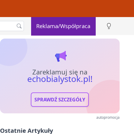
Reklama/Współpraca
Zareklamuj się na
echobialystok.pl!
SPRAWDŹ SZCZEGÓŁY
autopromocja
Ostatnie Artykuły