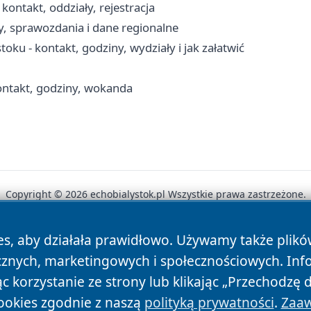
kontakt, oddziały, rejestracja
y, sprawozdania i dane regionalne
u - kontakt, godziny, wydziały i jak załatwić
ontakt, godziny, wokanda
Copyright © 2026 echobialystok.pl Wszystkie prawa zastrzeżone.
es, aby działała prawidłowo. Używamy także plik
News
Autorzy
Polityka Prywatności
Polityka Cookie
cznych, marketingowych i społecznościowych. Inf
 korzystanie ze strony lub klikając „Przechodzę 
ookies zgodnie z naszą
polityką prywatności
.
Zaaw