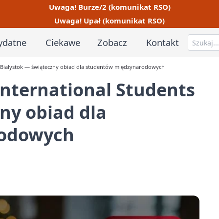
Uwaga! Burze/2 (komunikat RSO)
Uwaga! Upał (komunikat RSO)
ydatne
Ciekawe
Zobacz
Kontakt
 • Białystok — świąteczny obiad dla studentów międzynarodowych
International Students
ny obiad dla
rodowych