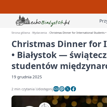
Prz
Strona główna
Wydarzenia
Christmas Dinner for International Students
Christmas Dinner for 
• Białystok — świątecz
studentów międzyna
19 grudnia 2025
2 min czytania
Udostępnij