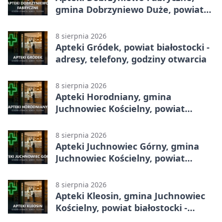
gmina Dobrzyniewo Duże, powiat
białostocki - adresy, telefony,
godziny otwarcia
8 sierpnia 2026
Apteki Gródek, powiat białostocki -
adresy, telefony, godziny otwarcia
8 sierpnia 2026
Apteki Horodniany, gmina
Juchnowiec Kościelny, powiat
białostocki - adresy, telefony,
godziny otwarcia
8 sierpnia 2026
Apteki Juchnowiec Górny, gmina
Juchnowiec Kościelny, powiat
białostocki - adresy, telefony,
godziny otwarcia
8 sierpnia 2026
Apteki Kleosin, gmina Juchnowiec
Kościelny, powiat białostocki -
adresy, telefony, godziny otwarcia