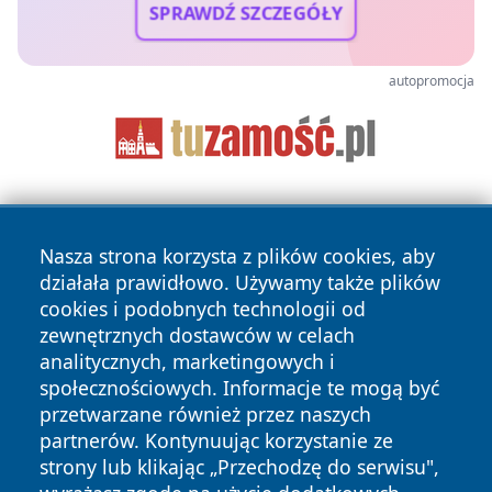
SPRAWDŹ SZCZEGÓŁY
autopromocja
Nasza strona korzysta z plików cookies, aby
działała prawidłowo. Używamy także plików
cookies i podobnych technologii od
zewnętrznych dostawców w celach
Copyright © 2026 echobialystok.pl Wszystkie prawa
analitycznych, marketingowych i
zastrzeżone.
społecznościowych. Informacje te mogą być
przetwarzane również przez naszych
partnerów. Kontynuując korzystanie ze
Polityka
Polityka
News
Autorzy
strony lub klikając „Przechodzę do serwisu",
Prywatności
Cookies