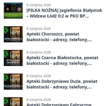
9 sierpnia 2026
[PIŁKA NOŻNA] Jagiellonia Białystok
– Widzew Łódź 0:2 w PKO BP
Ekstraklasie – trzy minuty, które
zmieniły mecz
8 sierpnia 2026
Apteki Choroszcz, powiat
białostocki - adresy, telefony,
godziny otwarcia
8 sierpnia 2026
Apteki Czarna Białostocka, powiat
białostocki - adresy, telefony,
godziny otwarcia
8 sierpnia 2026
Apteki Dobrzyniewo Duże, powiat
białostocki - adresy, telefony,
godziny otwarcia
8 sierpnia 2026
Apteki Dobrzyniewo Fabryczne,