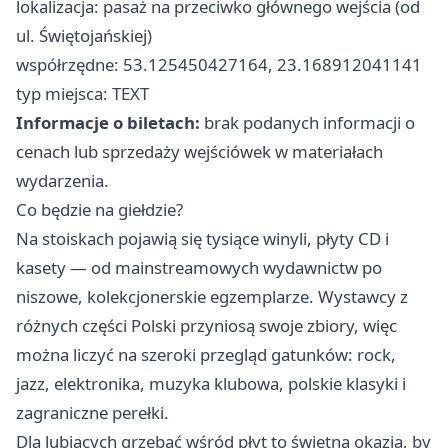
lokalizacja: pasaż na przeciwko głównego wejścia (od
ul. Świętojańskiej)
współrzędne: 53.125450427164, 23.168912041141
typ miejsca: TEXT
Informacje o biletach:
brak podanych informacji o
cenach lub sprzedaży wejściówek w materiałach
wydarzenia.
Co będzie na giełdzie?
Na stoiskach pojawią się tysiące winyli, płyty CD i
kasety — od mainstreamowych wydawnictw po
niszowe, kolekcjonerskie egzemplarze. Wystawcy z
różnych części Polski przyniosą swoje zbiory, więc
można liczyć na szeroki przegląd gatunków: rock,
jazz, elektronika, muzyka klubowa, polskie klasyki i
zagraniczne perełki.
Dla lubiących grzebać wśród płyt to świetna okazja, by