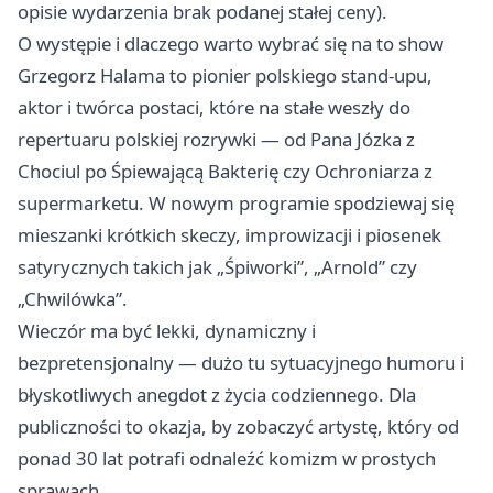
opisie wydarzenia brak podanej stałej ceny).
O występie i dlaczego warto wybrać się na to show
Grzegorz Halama to pionier polskiego stand-upu,
aktor i twórca postaci, które na stałe weszły do
repertuaru polskiej rozrywki — od Pana Józka z
Chociul po Śpiewającą Bakterię czy Ochroniarza z
supermarketu. W nowym programie spodziewaj się
mieszanki krótkich skeczy, improwizacji i piosenek
satyrycznych takich jak „Śpiworki”, „Arnold” czy
„Chwilówka”.
Wieczór ma być lekki, dynamiczny i
bezpretensjonalny — dużo tu sytuacyjnego humoru i
błyskotliwych anegdot z życia codziennego. Dla
publiczności to okazja, by zobaczyć artystę, który od
ponad 30 lat potrafi odnaleźć komizm w prostych
sprawach.