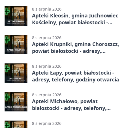
białostocki - adresy, telefony,
godziny otwarcia
8 sierpnia 2026
Apteki Kleosin, gmina Juchnowiec
Kościelny, powiat białostocki -
adresy, telefony, godziny otwarcia
8 sierpnia 2026
Apteki Krupniki, gmina Choroszcz,
powiat białostocki - adresy,
telefony, godziny otwarcia
8 sierpnia 2026
Apteki Łapy, powiat białostocki -
adresy, telefony, godziny otwarcia
8 sierpnia 2026
Apteki Michałowo, powiat
białostocki - adresy, telefony,
godziny otwarcia
8 sierpnia 2026