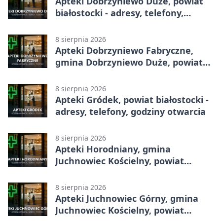
Apteki Dobrzyniewo Duże, powiat
białostocki - adresy, telefony,
godziny otwarcia
8 sierpnia 2026
Apteki Dobrzyniewo Fabryczne,
gmina Dobrzyniewo Duże, powiat
białostocki - adresy, telefony,
godziny otwarcia
8 sierpnia 2026
Apteki Gródek, powiat białostocki -
adresy, telefony, godziny otwarcia
8 sierpnia 2026
Apteki Horodniany, gmina
Juchnowiec Kościelny, powiat
białostocki - adresy, telefony,
godziny otwarcia
8 sierpnia 2026
Apteki Juchnowiec Górny, gmina
Juchnowiec Kościelny, powiat