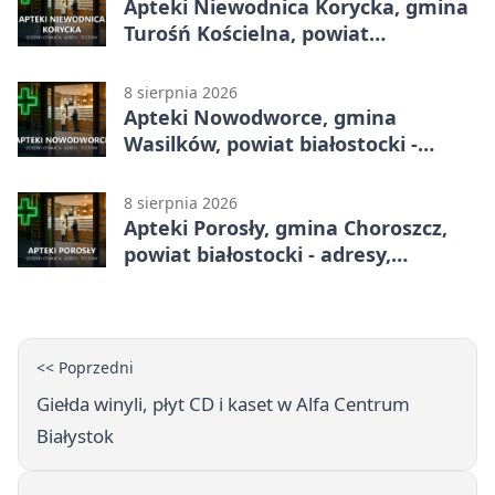
Apteki Niewodnica Korycka, gmina
Turośń Kościelna, powiat
białostocki - adresy, telefony,
godziny otwarcia
8 sierpnia 2026
Apteki Nowodworce, gmina
Wasilków, powiat białostocki -
adresy, telefony, godziny otwarcia
8 sierpnia 2026
Apteki Porosły, gmina Choroszcz,
powiat białostocki - adresy,
telefony, godziny otwarcia
<< Poprzedni
Giełda winyli, płyt CD i kaset w Alfa Centrum
Białystok