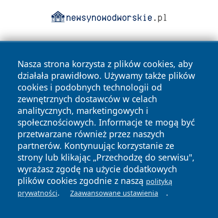
Nasza strona korzysta z plików cookies, aby
działała prawidłowo. Używamy także plików
cookies i podobnych technologii od
zewnętrznych dostawców w celach
Copyright © 2026 echobialystok.pl Wszystkie prawa
analitycznych, marketingowych i
zastrzeżone.
społecznościowych. Informacje te mogą być
przetwarzane również przez naszych
partnerów. Kontynuując korzystanie ze
Polityka
Polityka
News
Autorzy
strony lub klikając „Przechodzę do serwisu",
Prywatności
Cookies
wyrażasz zgodę na użycie dodatkowych
plików cookies zgodnie z naszą
polityką
.
.
prywatności
Zaawansowane ustawienia