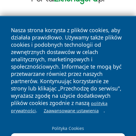
Nasza strona korzysta z plików cookies, aby
działała prawidłowo. Używamy także plików
cookies i podobnych technologii od
zewnętrznych dostawców w celach
Copyright © 2026 echobialystok.pl Wszystkie prawa
analitycznych, marketingowych i
zastrzeżone.
społecznościowych. Informacje te mogą być
przetwarzane również przez naszych
partnerów. Kontynuując korzystanie ze
Polityka
Polityka
News
Autorzy
strony lub klikając „Przechodzę do serwisu",
Prywatności
Cookies
wyrażasz zgodę na użycie dodatkowych
plików cookies zgodnie z naszą
polityką
.
.
prywatności
Zaawansowane ustawienia
Polityka Cookies