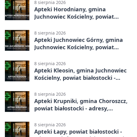
8 sierpnia 2026
Apteki Horodniany, gmina
Juchnowiec Kościelny, powiat
białostocki - adresy, telefony,
godziny otwarcia
8 sierpnia 2026
Apteki Juchnowiec Górny, gmina
Juchnowiec Kościelny, powiat
białostocki - adresy, telefony,
godziny otwarcia
8 sierpnia 2026
Apteki Kleosin, gmina Juchnowiec
Kościelny, powiat białostocki -
adresy, telefony, godziny otwarcia
8 sierpnia 2026
Apteki Krupniki, gmina Choroszcz,
powiat białostocki - adresy,
telefony, godziny otwarcia
8 sierpnia 2026
Apteki Łapy, powiat białostocki -