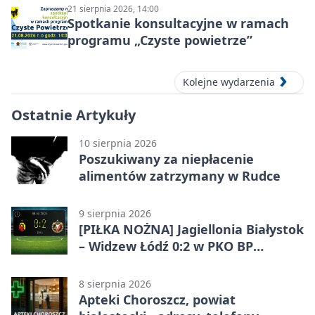
21 sierpnia 2026, 14:00
Spotkanie konsultacyjne w ramach
programu „Czyste powietrze”
Kolejne wydarzenia
Ostatnie Artykuły
10 sierpnia 2026
Poszukiwany za niepłacenie
alimentów zatrzymany w Rudce
9 sierpnia 2026
[PIŁKA NOŻNA] Jagiellonia Białystok
– Widzew Łódź 0:2 w PKO BP
Ekstraklasie – trzy minuty, które
zmieniły mecz
8 sierpnia 2026
Apteki Choroszcz, powiat