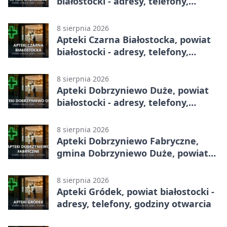
białostocki - adresy, telefony,
godziny otwarcia
8 sierpnia 2026
Apteki Czarna Białostocka, powiat
białostocki - adresy, telefony,
godziny otwarcia
8 sierpnia 2026
Apteki Dobrzyniewo Duże, powiat
białostocki - adresy, telefony,
godziny otwarcia
8 sierpnia 2026
Apteki Dobrzyniewo Fabryczne,
gmina Dobrzyniewo Duże, powiat
białostocki - adresy, telefony,
godziny otwarcia
8 sierpnia 2026
Apteki Gródek, powiat białostocki -
adresy, telefony, godziny otwarcia