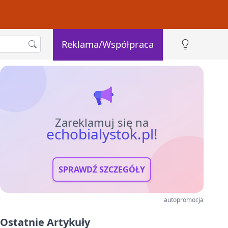
Reklama/Współpraca
Zareklamuj się na
echobialystok.pl!
SPRAWDŹ SZCZEGÓŁY
autopromocja
Ostatnie Artykuły