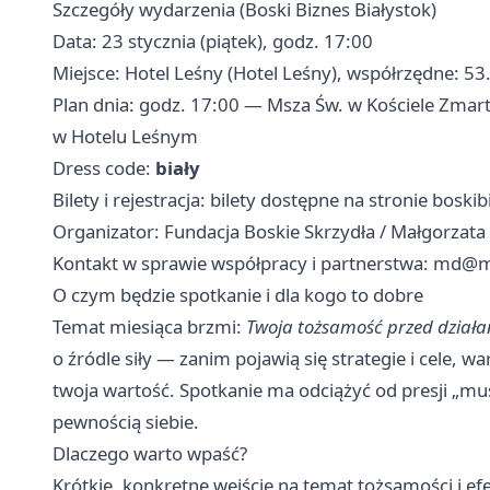
Szczegóły wydarzenia (Boski Biznes Białystok)
Data: 23 stycznia (piątek), godz. 17:00
Miejsce: Hotel Leśny (Hotel Leśny), współrzędne: 5
Plan dnia: godz. 17:00 — Msza Św. w Kościele Zmar
w Hotelu Leśnym
Dress code:
biały
Bilety i rejestracja: bilety dostępne na stronie bosk
Organizator: Fundacja Boskie Skrzydła / Małgorzat
Kontakt w sprawie współpracy i partnerstwa:
md@ma
O czym będzie spotkanie i dla kogo to dobre
Temat miesiąca brzmi:
Twoja tożsamość przed działan
o źródle siły — zanim pojawią się strategie i cele, w
twoja wartość. Spotkanie ma odciążyć od presji „musz
pewnością siebie.
Dlaczego warto wpaść?
Krótkie, konkretne wejście na temat tożsamości i ef