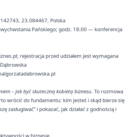
3.142743, 23.084467, Polska
twychwstania Pańskiego; godz. 18:00 — konferencja
ibiznes.pl; rejestracja przed udziałem jest wymagana
a Dąbrowska
lgorzatadabrowska.pl
iem – jak być skuteczną kobietą biznesu
. To rozmowa
arto wrócić do fundamentu: kim jesteś i skąd bierze się
ę zasługiwać” i pokazać, jak działać z godnością i
ektywności w biznesie.