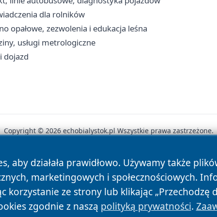
t, linie autobusowe, diagnostyka pojazdów
wiadczenia dla rolników
no opałowe, zezwolenia i edukacja leśna
iny, usługi metrologiczne
 i dojazd
Copyright © 2026 echobialystok.pl Wszystkie prawa zastrzeżone.
es, aby działała prawidłowo. Używamy także plik
News
Autorzy
Polityka Prywatności
Polityka Cookie
cznych, marketingowych i społecznościowych. Inf
 korzystanie ze strony lub klikając „Przechodzę 
ookies zgodnie z naszą
polityką prywatności
.
Zaaw