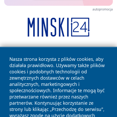
autopromocja
Nasza strona korzysta z plików cookies, aby
działała prawidłowo. Używamy także plików
cookies i podobnych technologii od
zewnętrznych dostawców w celach
Copyright © 2026 echobialystok.pl Wszystkie prawa
analitycznych, marketingowych i
zastrzeżone.
społecznościowych. Informacje te mogą być
przetwarzane również przez naszych
partnerów. Kontynuując korzystanie ze
Polityka
Polityka
News
Autorzy
strony lub klikając „Przechodzę do serwisu",
Prywatności
Cookies
wyrażasz zgodę na użycie dodatkowych