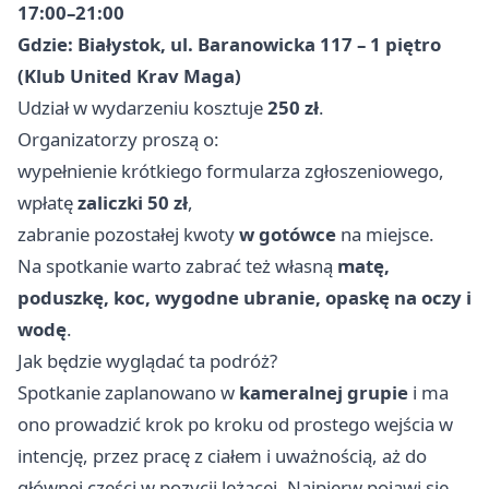
17:00–21:00
Gdzie:
Białystok, ul. Baranowicka 117 – 1 piętro
(Klub United Krav Maga)
Udział w wydarzeniu kosztuje
250 zł
.
Organizatorzy proszą o:
wypełnienie krótkiego formularza zgłoszeniowego,
wpłatę
zaliczki 50 zł
,
zabranie pozostałej kwoty
w gotówce
na miejsce.
Na spotkanie warto zabrać też własną
matę,
poduszkę, koc, wygodne ubranie, opaskę na oczy i
wodę
.
Jak będzie wyglądać ta podróż?
Spotkanie zaplanowano w
kameralnej grupie
i ma
ono prowadzić krok po kroku od prostego wejścia w
intencję, przez pracę z ciałem i uważnością, aż do
głównej części w pozycji leżącej. Najpierw pojawi się