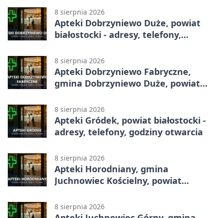
8 sierpnia 2026
Apteki Dobrzyniewo Duże, powiat
białostocki - adresy, telefony,
godziny otwarcia
8 sierpnia 2026
Apteki Dobrzyniewo Fabryczne,
gmina Dobrzyniewo Duże, powiat
białostocki - adresy, telefony,
godziny otwarcia
8 sierpnia 2026
Apteki Gródek, powiat białostocki -
adresy, telefony, godziny otwarcia
8 sierpnia 2026
Apteki Horodniany, gmina
Juchnowiec Kościelny, powiat
białostocki - adresy, telefony,
godziny otwarcia
8 sierpnia 2026
Apteki Juchnowiec Górny, gmina