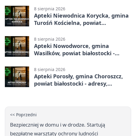
8 sierpnia 2026
Apteki Niewodnica Korycka, gmina
Turośń Kościelna, powiat
białostocki - adresy, telefony,
godziny otwarcia
8 sierpnia 2026
Apteki Nowodworce, gmina
Wasilków, powiat białostocki -
adresy, telefony, godziny otwarcia
8 sierpnia 2026
Apteki Porosły, gmina Choroszcz,
powiat białostocki - adresy,
telefony, godziny otwarcia
<< Poprzedni
Bezpieczniej w domu i w drodze. Startują
bezpłatne warsztaty ochrony ludności