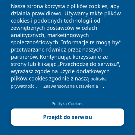
Nasza strona korzysta z plików cookies, aby
działała prawidłowo. Używamy także plików
cookies i podobnych technologii od
zewnętrznych dostawców w celach
analitycznych, marketingowych i
Copyright © 2026 echobialystok.pl Wszystkie prawa
społecznościowych. Informacje te mogą być
zastrzeżone.
przetwarzane również przez naszych
partnerów. Kontynuując korzystanie ze
strony lub klikając „Przechodzę do serwisu",
Polityka
Polityka
wyrażasz zgodę na użycie dodatkowych
News
Autorzy
Prywatności
Cookies
plików cookies zgodnie z naszą
polityką
.
.
prywatności
Zaawansowane ustawienia
Polityka Cookies
Przejdź do serwisu