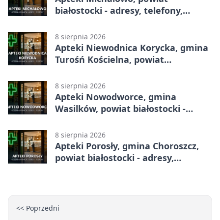
białostocki - adresy, telefony,
godziny otwarcia
8 sierpnia 2026
Apteki Niewodnica Korycka, gmina
Turośń Kościelna, powiat
białostocki - adresy, telefony,
godziny otwarcia
8 sierpnia 2026
Apteki Nowodworce, gmina
Wasilków, powiat białostocki -
adresy, telefony, godziny otwarcia
8 sierpnia 2026
Apteki Porosły, gmina Choroszcz,
powiat białostocki - adresy,
telefony, godziny otwarcia
<< Poprzedni