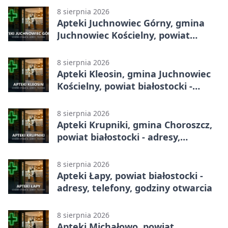
godziny otwarcia
8 sierpnia 2026
Apteki Juchnowiec Górny, gmina
Juchnowiec Kościelny, powiat
białostocki - adresy, telefony,
godziny otwarcia
8 sierpnia 2026
Apteki Kleosin, gmina Juchnowiec
Kościelny, powiat białostocki -
adresy, telefony, godziny otwarcia
8 sierpnia 2026
Apteki Krupniki, gmina Choroszcz,
powiat białostocki - adresy,
telefony, godziny otwarcia
8 sierpnia 2026
Apteki Łapy, powiat białostocki -
adresy, telefony, godziny otwarcia
8 sierpnia 2026
Apteki Michałowo, powiat