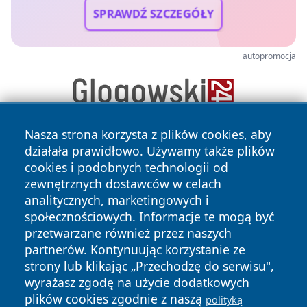
SPRAWDŹ SZCZEGÓŁY
autopromocja
Nasza strona korzysta z plików cookies, aby
działała prawidłowo. Używamy także plików
cookies i podobnych technologii od
zewnętrznych dostawców w celach
analitycznych, marketingowych i
społecznościowych. Informacje te mogą być
Copyright © 2026 echobialystok.pl Wszystkie prawa
przetwarzane również przez naszych
zastrzeżone.
partnerów. Kontynuując korzystanie ze
strony lub klikając „Przechodzę do serwisu",
wyrażasz zgodę na użycie dodatkowych
Polityka
Polityka
News
Autorzy
plików cookies zgodnie z naszą
Prywatności
Cookies
polityką