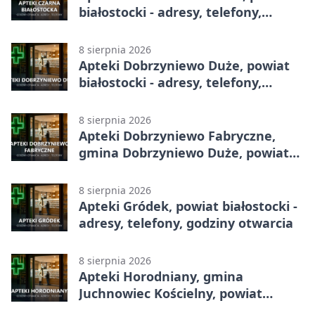
białostocki - adresy, telefony,
godziny otwarcia
8 sierpnia 2026
Apteki Dobrzyniewo Duże, powiat
białostocki - adresy, telefony,
godziny otwarcia
8 sierpnia 2026
Apteki Dobrzyniewo Fabryczne,
gmina Dobrzyniewo Duże, powiat
białostocki - adresy, telefony,
godziny otwarcia
8 sierpnia 2026
Apteki Gródek, powiat białostocki -
adresy, telefony, godziny otwarcia
8 sierpnia 2026
Apteki Horodniany, gmina
Juchnowiec Kościelny, powiat
białostocki - adresy, telefony,