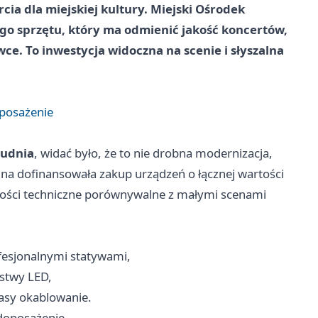
cia dla miejskiej kultury. Miejski Ośrodek
go sprzętu, który ma odmienić jakość koncertów,
e. To inwestycja widoczna na scenie i słyszalna
oposażenie
rudnia
, widać było, że to nie drobna modernizacja,
ina dofinansowała zakup urządzeń o łącznej wartości
wości techniczne porównywalne z małymi scenami
esjonalnymi statywami,
istwy LED,
lasy okablowanie.
 doposażenie