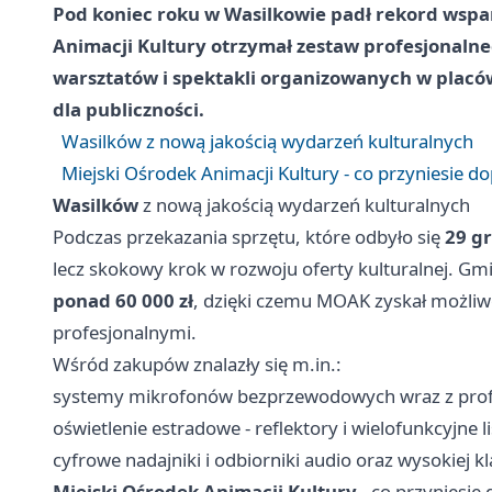
Pod koniec roku w
Wasilkowie
padł rekord wspar
Animacji Kultury otrzymał zestaw profesjonalne
warsztatów i spektakli organizowanych w placówc
dla publiczności.
Wasilków z nową jakością wydarzeń kulturalnych
Miejski Ośrodek Animacji Kultury - co przyniesie d
Wasilków
z nową jakością wydarzeń kulturalnych
Podczas przekazania sprzętu, które odbyło się
29 g
lecz skokowy krok w rozwoju oferty kulturalnej. Gm
ponad 60 000 zł
, dzięki czemu MOAK zyskał możli
profesjonalnymi.
Wśród zakupów znalazły się m.in.:
systemy mikrofonów bezprzewodowych wraz z prof
oświetlenie estradowe - reflektory i wielofunkcyjne l
cyfrowe nadajniki i odbiorniki audio oraz wysokiej k
Miejski Ośrodek Animacji Kultury
- co przyniesie