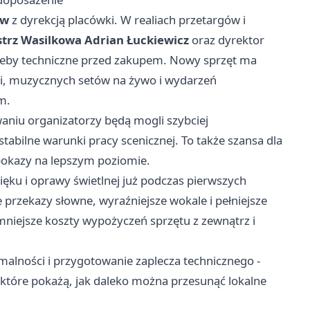
ów
z dyrekcją placówki. W realiach przetargów i
trz Wasilkowa Adrian Łuckiewicz
oraz dyrektor
rzeby techniczne przed zakupem. Nowy sprzęt ma
cji, muzycznych setów na żywo i wydarzeń
m.
niu organizatorzy będą mogli szybciej
abilne warunki pracy scenicznej. To także szansa dla
 pokazy na lepszym poziomie.
ęku i oprawy świetlnej już podczas pierwszych
 przekazy słowne, wyraźniejsze wokale i pełniejsze
mniejsze koszty wypożyczeń sprzętu z zewnątrz i
malności i przygotowanie zaplecza technicznego -
 które pokażą, jak daleko można przesunąć lokalne