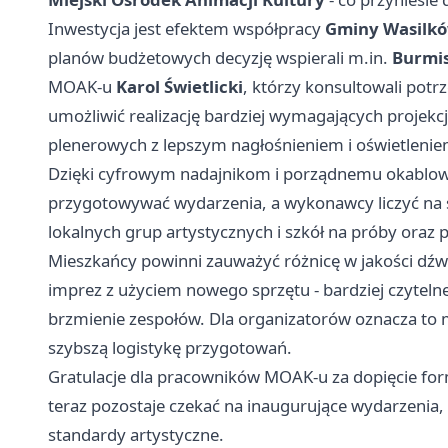
Inwestycja jest efektem współpracy
Gminy Wasilk
planów budżetowych decyzję wspierali m.in.
Burmis
MOAK-u
Karol Świetlicki
, którzy konsultowali pot
umożliwić realizację bardziej wymagających projek
plenerowych z lepszym nagłośnieniem i oświetlenie
Dzięki cyfrowym nadajnikom i porządnemu okablowa
przygotowywać wydarzenia, a wykonawcy liczyć na st
lokalnych grup artystycznych i szkół na próby oraz
Mieszkańcy powinni zauważyć różnicę w jakości dźwi
imprez z użyciem nowego sprzętu - bardziej czytelne
brzmienie zespołów. Dla organizatorów oznacza to 
szybszą logistykę przygotowań.
Gratulacje dla pracowników MOAK-u za dopięcie for
teraz pozostaje czekać na inaugurujące wydarzenia,
standardy artystyczne.