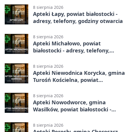
8 sierpnia 2026
Apteki Łapy, powiat białostocki -
adresy, telefony, godziny otwarcia
8 sierpnia 2026
Apteki Michałowo, powiat
białostocki - adresy, telefony,
godziny otwarcia
8 sierpnia 2026
Apteki Niewodnica Korycka, gmina
Turośń Kościelna, powiat
białostocki - adresy, telefony,
godziny otwarcia
8 sierpnia 2026
Apteki Nowodworce, gmina
Wasilków, powiat białostocki -
adresy, telefony, godziny otwarcia
8 sierpnia 2026
Apteki Porosły, gmina Choroszcz,