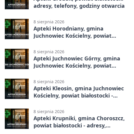
adresy, telefony, godziny otwarcia
8 sierpnia 2026
Apteki Horodniany, gmina
Juchnowiec Kościelny, powiat
białostocki - adresy, telefony,
godziny otwarcia
8 sierpnia 2026
Apteki Juchnowiec Górny, gmina
Juchnowiec Kościelny, powiat
białostocki - adresy, telefony,
godziny otwarcia
8 sierpnia 2026
Apteki Kleosin, gmina Juchnowiec
Kościelny, powiat białostocki -
adresy, telefony, godziny otwarcia
8 sierpnia 2026
Apteki Krupniki, gmina Choroszcz,
powiat białostocki - adresy,
telefony, godziny otwarcia