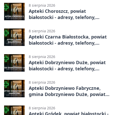
8 sierpnia 2026
Apteki Choroszcz, powiat
białostocki - adresy, telefony,
godziny otwarcia
8 sierpnia 2026
Apteki Czarna Białostocka, powiat
białostocki - adresy, telefony,
godziny otwarcia
8 sierpnia 2026
Apteki Dobrzyniewo Duże, powiat
białostocki - adresy, telefony,
godziny otwarcia
8 sierpnia 2026
Apteki Dobrzyniewo Fabryczne,
gmina Dobrzyniewo Duże, powiat
białostocki - adresy, telefony,
godziny otwarcia
8 sierpnia 2026
Apteki Gródek, powiat białostocki -