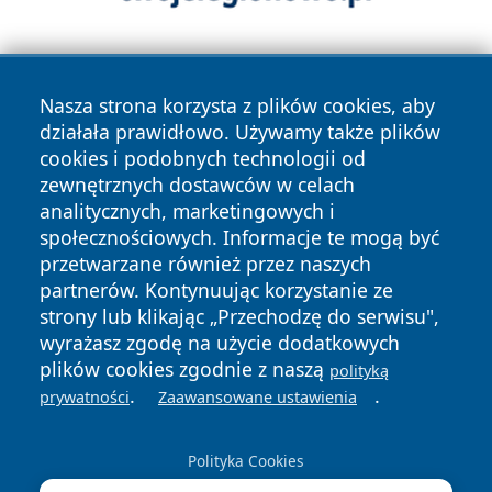
Nasza strona korzysta z plików cookies, aby
działała prawidłowo. Używamy także plików
cookies i podobnych technologii od
zewnętrznych dostawców w celach
Copyright © 2026 echobialystok.pl Wszystkie prawa
analitycznych, marketingowych i
zastrzeżone.
społecznościowych. Informacje te mogą być
przetwarzane również przez naszych
partnerów. Kontynuując korzystanie ze
Polityka
Polityka
News
Autorzy
strony lub klikając „Przechodzę do serwisu",
Prywatności
Cookies
wyrażasz zgodę na użycie dodatkowych
plików cookies zgodnie z naszą
polityką
.
.
prywatności
Zaawansowane ustawienia
Polityka Cookies