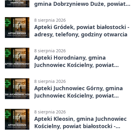
gmina Dobrzyniewo Duże, powiat
białostocki - adresy, telefony,
godziny otwarcia
8 sierpnia 2026
Apteki Gródek, powiat białostocki -
adresy, telefony, godziny otwarcia
8 sierpnia 2026
Apteki Horodniany, gmina
Juchnowiec Kościelny, powiat
białostocki - adresy, telefony,
godziny otwarcia
8 sierpnia 2026
Apteki Juchnowiec Górny, gmina
Juchnowiec Kościelny, powiat
białostocki - adresy, telefony,
godziny otwarcia
8 sierpnia 2026
Apteki Kleosin, gmina Juchnowiec
Kościelny, powiat białostocki -
adresy, telefony, godziny otwarcia