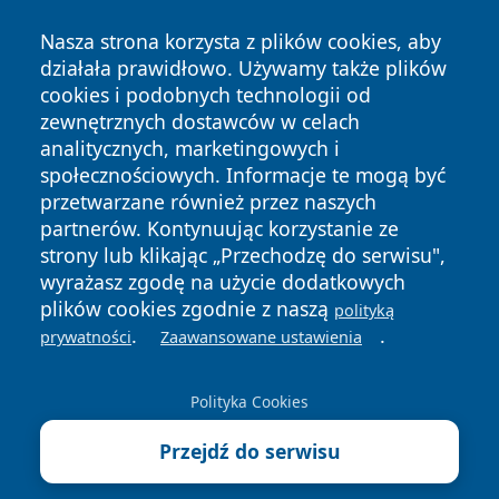
Nasza strona korzysta z plików cookies, aby
działała prawidłowo. Używamy także plików
cookies i podobnych technologii od
zewnętrznych dostawców w celach
Copyright © 2026 echobialystok.pl Wszystkie prawa
analitycznych, marketingowych i
zastrzeżone.
społecznościowych. Informacje te mogą być
przetwarzane również przez naszych
partnerów. Kontynuując korzystanie ze
Polityka
Polityka
News
Autorzy
strony lub klikając „Przechodzę do serwisu",
Prywatności
Cookies
wyrażasz zgodę na użycie dodatkowych
plików cookies zgodnie z naszą
polityką
.
.
prywatności
Zaawansowane ustawienia
Polityka Cookies
Przejdź do serwisu