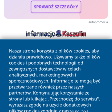
SPRAWDŹ SZCZEGÓŁY
autopromocja
Nasza strona korzysta z plików cookies, aby
działała prawidłowo. Używamy także plików
cookies i podobnych technologii od
zewnętrznych dostawców w celach
analitycznych, marketingowych i
Copyright © 2026 echobialystok.pl Wszystkie prawa
społecznościowych. Informacje te mogą być
zastrzeżone.
przetwarzane również przez naszych
partnerów. Kontynuując korzystanie ze
strony lub klikając „Przechodzę do serwisu",
Polityka
Polityka
News
Autorzy
wyrażasz zgodę na użycie dodatkowych
Prywatności
Cookies
plików cookies zgodnie z naszą
polityką