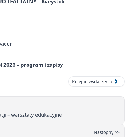
-TEATRALNY – Białystok
pacer
l 2026 – program i zapisy
Kolejne wydarzenia
cji – warsztaty edukacyjne
Następny >>