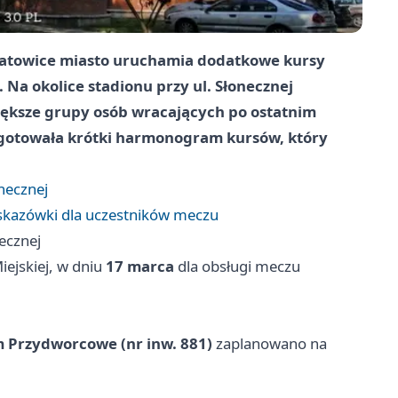
 Katowice miasto uruchamia dodatkowe kursy
 Na okolice stadionu przy ul. Słonecznej
iększe grupy osób wracających po ostatnim
ygotowała krótki harmonogram kursów, który
necznej
wskazówki dla uczestników meczu
ecznej
ejskiej, w dniu
17 marca
dla obsługi meczu
 Przydworcowe (nr inw. 881)
zaplanowano na