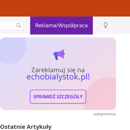
Reklama/Współpraca
Zareklamuj się na
echobialystok.pl!
SPRAWDŹ SZCZEGÓŁY
autopromocja
Ostatnie Artykuły