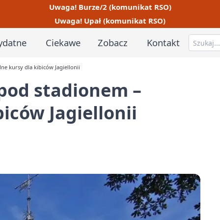
Uwaga! Burze/2 (komunikat RSO)
Uwaga! Upał (komunikat RSO)
ydatne
Ciekawe
Zobacz
Kontakt
 kursy dla kibiców Jagiellonii
pod stadionem –
biców Jagiellonii