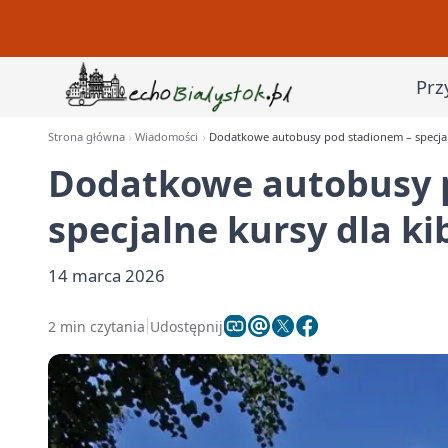
Prz
Strona główna
Wiadomości
Dodatkowe autobusy pod stadionem – specjalne
Dodatkowe autobusy 
specjalne kursy dla ki
14 marca 2026
2 min czytania
Udostępnij