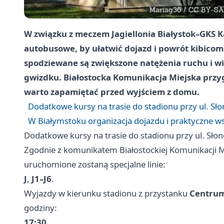
W związku z meczem Jagiellonia Białystok–GKS
autobusowe, by ułatwić dojazd i powrót kibicom.
spodziewane są zwiększone natężenia ruchu i w
gwizdku. Białostocka Komunikacja Miejska prz
warto zapamiętać przed wyjściem z domu.
Dodatkowe kursy na trasie do stadionu przy ul. Sło
W Białymstoku organizacja dojazdu i praktyczne 
Dodatkowe kursy na trasie do stadionu przy ul. Słon
Zgodnie z komunikatem Białostockiej Komunikacji Mi
uruchomione zostaną specjalne linie:
J
,
J1–J6
.
Wyjazdy w kierunku stadionu z przystanku
Centrum
godziny:
17:30