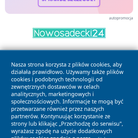
autopromocja
Nasza strona korzysta z plików cookies, aby
działała prawidłowo. Używamy także plików
cookies i podobnych technologii od
zewnętrznych dostawców w celach
Copyright © 2026 echobialystok.pl Wszystkie prawa
analitycznych, marketingowych i
zastrzeżone.
społecznościowych. Informacje te mogą być
przetwarzane również przez naszych
partnerów. Kontynuując korzystanie ze
Polityka
Polityka
News
Autorzy
strony lub klikając „Przechodzę do serwisu",
Prywatności
Cookies
wyrażasz zgodę na użycie dodatkowych