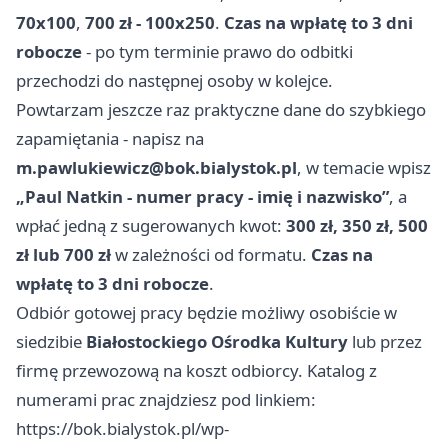
70x100
,
700 zł - 100x250
.
Czas na wpłatę to 3 dni
robocze
- po tym terminie prawo do odbitki
przechodzi do następnej osoby w kolejce.
Powtarzam jeszcze raz praktyczne dane do szybkiego
zapamiętania - napisz na
m.pawlukiewicz@bok.bialystok.pl
, w temacie wpisz
„Paul Natkin - numer pracy - imię i nazwisko”
, a
wpłać jedną z sugerowanych kwot:
300 zł, 350 zł, 500
zł lub 700 zł
w zależności od formatu.
Czas na
wpłatę to 3 dni robocze
.
Odbiór gotowej pracy będzie możliwy osobiście w
siedzibie
Białostockiego Ośrodka Kultury
lub przez
firmę przewozową na koszt odbiorcy. Katalog z
numerami prac znajdziesz pod linkiem:
https://bok.bialystok.pl/wp-