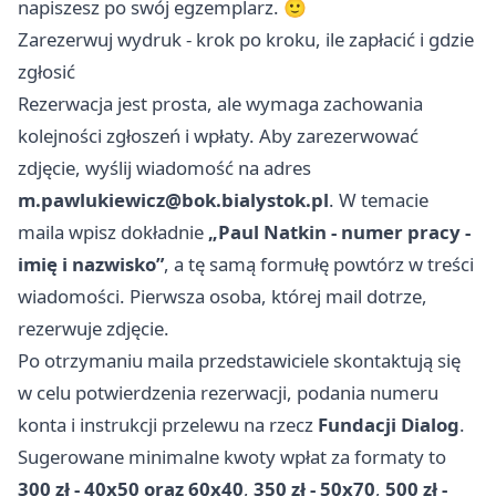
napiszesz po swój egzemplarz. 🙂
Zarezerwuj wydruk - krok po kroku, ile zapłacić i gdzie
zgłosić
Rezerwacja jest prosta, ale wymaga zachowania
kolejności zgłoszeń i wpłaty. Aby zarezerwować
zdjęcie, wyślij wiadomość na adres
m.pawlukiewicz@bok.bialystok.pl
. W temacie
maila wpisz dokładnie
„Paul Natkin - numer pracy -
imię i nazwisko”
, a tę samą formułę powtórz w treści
wiadomości. Pierwsza osoba, której mail dotrze,
rezerwuje zdjęcie.
Po otrzymaniu maila przedstawiciele skontaktują się
w celu potwierdzenia rezerwacji, podania numeru
konta i instrukcji przelewu na rzecz
Fundacji Dialog
.
Sugerowane minimalne kwoty wpłat za formaty to
300 zł - 40x50 oraz 60x40
,
350 zł - 50x70
,
500 zł -