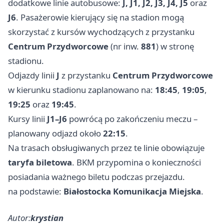
dodatkowe linie autobusowe:
J, J1, J2, J3, J4, J5
oraz
J6
. Pasażerowie kierujący się na stadion mogą
skorzystać z kursów wychodzących z przystanku
Centrum Przydworcowe
(nr inw.
881
) w stronę
stadionu.
Odjazdy linii
J
z przystanku
Centrum Przydworcowe
w kierunku stadionu zaplanowano na:
18:45
,
19:05
,
19:25
oraz
19:45
.
Kursy linii
J1–J6
powrócą po zakończeniu meczu –
planowany odjazd około
22:15
.
Na trasach obsługiwanych przez te linie obowiązuje
taryfa biletowa
. BKM przypomina o konieczności
posiadania ważnego biletu podczas przejazdu.
na podstawie:
Białostocka Komunikacja Miejska
.
Autor:
krystian