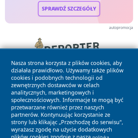
SPRAWDŹ SZCZEGÓŁY
autopromocja
Nasza strona korzysta z plików cookies, aby
działała prawidłowo. Używamy także plików
cookies i podobnych technologii od
zewnętrznych dostawców w celach
analitycznych, marketingowych i
społecznościowych. Informacje te mogą być
przetwarzane również przez naszych
Copyright © 2026 echobialystok.pl Wszystkie prawa
partnerów. Kontynuując korzystanie ze
zastrzeżone.
strony lub klikając „Przechodzę do serwisu",
wyrażasz zgodę na użycie dodatkowych
plików cookies zgodnie z naszą
polityką