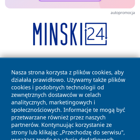
autopromocja
Nasza strona korzysta z plików cookies, aby
działała prawidłowo. Używamy także plików
cookies i podobnych technologii od
zewnętrznych dostawców w celach
Copyright © 2026 echobialystok.pl Wszystkie prawa
analitycznych, marketingowych i
zastrzeżone.
społecznościowych. Informacje te mogą być
przetwarzane również przez naszych
partnerów. Kontynuując korzystanie ze
Polityka
Polityka
News
Autorzy
strony lub klikając „Przechodzę do serwisu",
Prywatności
Cookies
wyrażasz zgodę na użycie dodatkowych