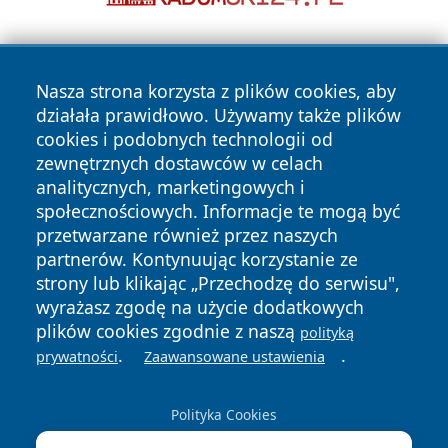
Nasza strona korzysta z plików cookies, aby
działała prawidłowo. Używamy także plików
cookies i podobnych technologii od
zewnętrznych dostawców w celach
Copyright © 2026 echobialystok.pl Wszystkie prawa
analitycznych, marketingowych i
zastrzeżone.
społecznościowych. Informacje te mogą być
przetwarzane również przez naszych
partnerów. Kontynuując korzystanie ze
Polityka
Polityka
News
Autorzy
strony lub klikając „Przechodzę do serwisu",
Prywatności
Cookies
wyrażasz zgodę na użycie dodatkowych
plików cookies zgodnie z naszą
polityką
.
.
prywatności
Zaawansowane ustawienia
Polityka Cookies