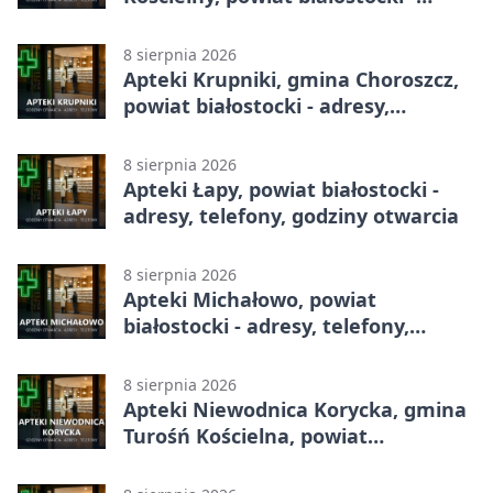
adresy, telefony, godziny otwarcia
8 sierpnia 2026
Apteki Krupniki, gmina Choroszcz,
powiat białostocki - adresy,
telefony, godziny otwarcia
8 sierpnia 2026
Apteki Łapy, powiat białostocki -
adresy, telefony, godziny otwarcia
8 sierpnia 2026
Apteki Michałowo, powiat
białostocki - adresy, telefony,
godziny otwarcia
8 sierpnia 2026
Apteki Niewodnica Korycka, gmina
Turośń Kościelna, powiat
białostocki - adresy, telefony,
godziny otwarcia