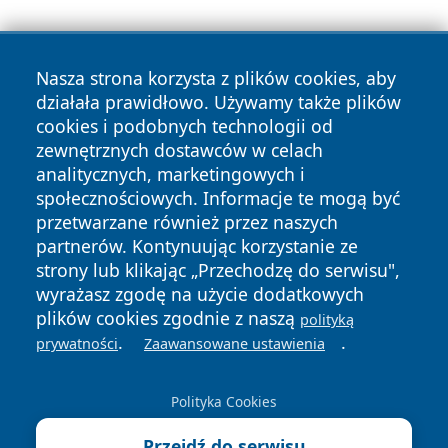
Nasza strona korzysta z plików cookies, aby
działała prawidłowo. Używamy także plików
cookies i podobnych technologii od
zewnętrznych dostawców w celach
Copyright © 2026 echobialystok.pl Wszystkie prawa
analitycznych, marketingowych i
zastrzeżone.
społecznościowych. Informacje te mogą być
przetwarzane również przez naszych
partnerów. Kontynuując korzystanie ze
Polityka
Polityka
News
Autorzy
strony lub klikając „Przechodzę do serwisu",
Prywatności
Cookies
wyrażasz zgodę na użycie dodatkowych
plików cookies zgodnie z naszą
polityką
.
.
prywatności
Zaawansowane ustawienia
Polityka Cookies
Przejdź do serwisu