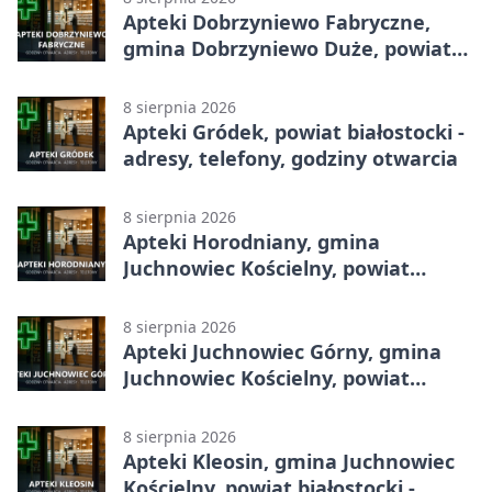
Apteki Dobrzyniewo Fabryczne,
gmina Dobrzyniewo Duże, powiat
białostocki - adresy, telefony,
godziny otwarcia
8 sierpnia 2026
Apteki Gródek, powiat białostocki -
adresy, telefony, godziny otwarcia
8 sierpnia 2026
Apteki Horodniany, gmina
Juchnowiec Kościelny, powiat
białostocki - adresy, telefony,
godziny otwarcia
8 sierpnia 2026
Apteki Juchnowiec Górny, gmina
Juchnowiec Kościelny, powiat
białostocki - adresy, telefony,
godziny otwarcia
8 sierpnia 2026
Apteki Kleosin, gmina Juchnowiec
Kościelny, powiat białostocki -