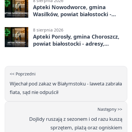
8 sierpnia 2026
Apteki Nowodworce, gmina
Wasilków, powiat białostocki -
adresy, telefony, godziny otwarcia
8 sierpnia 2026
Apteki Porosły, gmina Choroszcz,
powiat białostocki - adresy,
telefony, godziny otwarcia
<< Poprzedni
Wjechał pod zakaz w Białymstoku - laweta zabrała
fiata, sąd nie odpuścił
Następny >>
Dojlidy ruszają z sezonem i od razu kuszą
sprzętem, plażą oraz ogniskiem