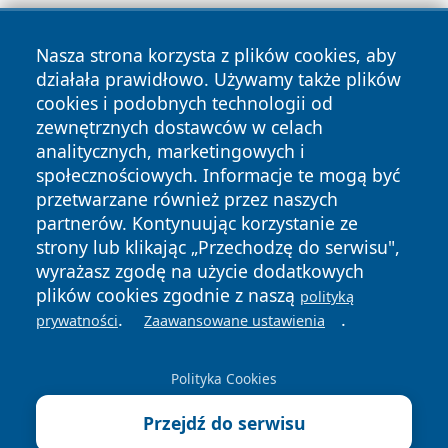
Nasza strona korzysta z plików cookies, aby
działała prawidłowo. Używamy także plików
cookies i podobnych technologii od
zewnętrznych dostawców w celach
Copyright © 2026 echobialystok.pl Wszystkie prawa
analitycznych, marketingowych i
zastrzeżone.
społecznościowych. Informacje te mogą być
przetwarzane również przez naszych
partnerów. Kontynuując korzystanie ze
Polityka
Polityka
News
Autorzy
strony lub klikając „Przechodzę do serwisu",
Prywatności
Cookies
wyrażasz zgodę na użycie dodatkowych
plików cookies zgodnie z naszą
polityką
.
.
prywatności
Zaawansowane ustawienia
Polityka Cookies
Przejdź do serwisu