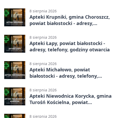
adresy, telefony, godziny otwarcia
8 sierpnia 2026
Apteki Krupniki, gmina Choroszcz,
powiat białostocki - adresy,
telefony, godziny otwarcia
8 sierpnia 2026
Apteki Łapy, powiat białostocki -
adresy, telefony, godziny otwarcia
8 sierpnia 2026
Apteki Michałowo, powiat
białostocki - adresy, telefony,
godziny otwarcia
8 sierpnia 2026
Apteki Niewodnica Korycka, gmina
Turośń Kościelna, powiat
białostocki - adresy, telefony,
godziny otwarcia
8 sierpnia 2026