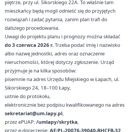
piętrze, przy ul. Sikorskiego 22A. To właśnie tam
mieszkańcy będą mogli odnieść się do przyjętych
rozwiązań i zadać pytania, zanim plan trafi do
dalszego procedowania.
Uwagi do projektu planu i prognozy można składać
do 3 czerwca 2026 r.
Trzeba podać imię i nazwisko
albo nazwę jednostki, adres oraz oznaczenie
nieruchomości, której dotyczy zgłoszenie. Urząd
przyjmuje je na kilka sposobów:
pisemnie na adres Urzędu Miejskiego w Łapach, ul.
Sikorskiego 24, 18–100 Łapy,
ustnie do protokołu,
elektronicznie bez podpisu kwalifikowanego na adres
sekretariat@um.lapy.pl
,
przez ePUAP:
/umlapy/skrytka
,
przez e-doręczenie:
AE:PL-20076-39040-BHCFB-32
.