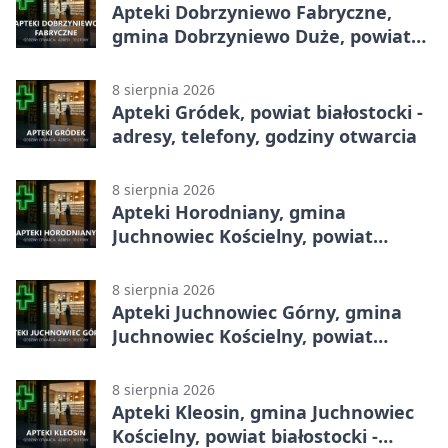
Apteki Dobrzyniewo Fabryczne,
gmina Dobrzyniewo Duże, powiat
białostocki - adresy, telefony,
godziny otwarcia
8 sierpnia 2026
Apteki Gródek, powiat białostocki -
adresy, telefony, godziny otwarcia
8 sierpnia 2026
Apteki Horodniany, gmina
Juchnowiec Kościelny, powiat
białostocki - adresy, telefony,
godziny otwarcia
8 sierpnia 2026
Apteki Juchnowiec Górny, gmina
Juchnowiec Kościelny, powiat
białostocki - adresy, telefony,
godziny otwarcia
8 sierpnia 2026
Apteki Kleosin, gmina Juchnowiec
Kościelny, powiat białostocki -