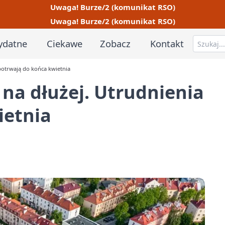
Uwaga! Burze/2 (komunikat RSO)
Uwaga! Burze/2 (komunikat RSO)
ydatne
Ciekawe
Zobacz
Kontakt
 potrwają do końca kwietnia
 na dłużej. Utrudnienia
ietnia