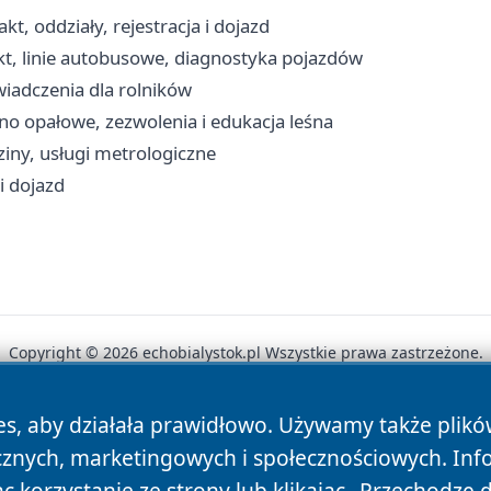
kt, oddziały, rejestracja i dojazd
t, linie autobusowe, diagnostyka pojazdów
wiadczenia dla rolników
no opałowe, zezwolenia i edukacja leśna
iny, usługi metrologiczne
 i dojazd
Copyright © 2026 echobialystok.pl Wszystkie prawa zastrzeżone.
es, aby działała prawidłowo. Używamy także plik
News
Autorzy
Polityka Prywatności
Polityka Cookie
cznych, marketingowych i społecznościowych. Inf
 korzystanie ze strony lub klikając „Przechodzę 