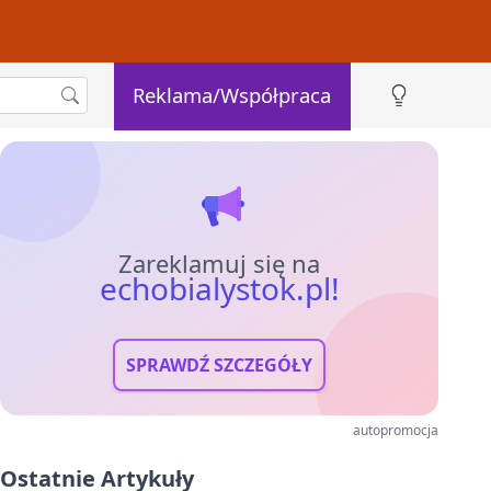
Reklama/Współpraca
Zareklamuj się na
echobialystok.pl!
SPRAWDŹ SZCZEGÓŁY
autopromocja
Ostatnie Artykuły