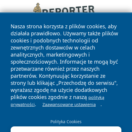
Nasza strona korzysta z plików cookies, aby
działała prawidłowo. Używamy także plików
cookies i podobnych technologii od
zewnętrznych dostawców w celach
analitycznych, marketingowych i
społecznościowych. Informacje te mogą być
przetwarzane również przez naszych
Copyright © 2026 echobialystok.pl Wszystkie prawa
partnerów. Kontynuując korzystanie ze
zastrzeżone.
strony lub klikając „Przechodzę do serwisu",
wyrażasz zgodę na użycie dodatkowych
plików cookies zgodnie z naszą
polityką
Polityka
Polityka
.
.
News
Autorzy
prywatności
Zaawansowane ustawienia
Prywatności
Cookies
Polityka Cookies