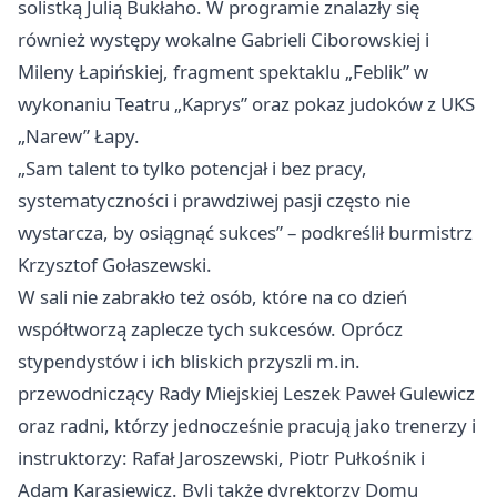
solistką Julią Bukłaho. W programie znalazły się
również występy wokalne Gabrieli Ciborowskiej i
Mileny Łapińskiej, fragment spektaklu „Feblik” w
wykonaniu Teatru „Kaprys” oraz pokaz judoków z UKS
„Narew” Łapy.
„Sam talent to tylko potencjał i bez pracy,
systematyczności i prawdziwej pasji często nie
wystarcza, by osiągnąć sukces” – podkreślił burmistrz
Krzysztof Gołaszewski.
W sali nie zabrakło też osób, które na co dzień
współtworzą zaplecze tych sukcesów. Oprócz
stypendystów i ich bliskich przyszli m.in.
przewodniczący Rady Miejskiej Leszek Paweł Gulewicz
oraz radni, którzy jednocześnie pracują jako trenerzy i
instruktorzy: Rafał Jaroszewski, Piotr Pułkośnik i
Adam Karasiewicz. Byli także dyrektorzy Domu