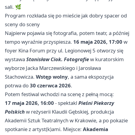
sali. 🌿
Program rozkłada się po mieście jak dobry spacer od
sceny do sceny
Najpierw pojawia się fotografia, potem teatr, a później
tempo wyraźnie przyspiesza.
16 maja 2026, 17:00
w
foyer Kina Forum przy ul. Legionowej 5 otworzy się
wystawa
Stanisław Ciok. Fotografie
w kuratorskim
wyborze Jacka Marczewskiego i Jarosława
Stachowicza.
Wstęp wolny
, a sama ekspozycja
potrwa do
30 czerwca 2026
.
Potem festiwal wchodzi na scenę z pełną mocą:
17 maja 2026, 16:00
- spektakl
Pieśni Piekarzy
Polskich
w reżyserii Klaudii Gębskiej, produkcja
Akademii Sztuk Teatralnych w
Krakowie
, a po pokazie
spotkanie z artyst(k)ami. Miejsce:
Akademia