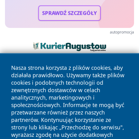
SPRAWDŹ SZCZEGÓŁY
autopromocja
Nasza strona korzysta z plików cookies, aby
działała prawidłowo. Używamy także plików
cookies i podobnych technologii od
zewnętrznych dostawców w celach
analitycznych, marketingowych i
Copyright © 2026 echobialystok.pl Wszystkie prawa
społecznościowych. Informacje te mogą być
zastrzeżone.
przetwarzane również przez naszych
partnerów. Kontynuując korzystanie ze
strony lub klikając „Przechodzę do serwisu",
Polityka
Polityka
News
Autorzy
wyrażasz zgodę na użycie dodatkowych
Prywatności
Cookies