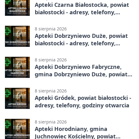
Apteki Czarna Białostocka, powiat
białostocki - adresy, telefony,
godziny otwarcia
8 sierpnia 2026
Apteki Dobrzyniewo Duże, powiat
białostocki - adresy, telefony,
godziny otwarcia
8 sierpnia 2026
Apteki Dobrzyniewo Fabryczne,
gmina Dobrzyniewo Duże, powiat
białostocki - adresy, telefony,
godziny otwarcia
8 sierpnia 2026
Apteki Gródek, powiat białostocki -
adresy, telefony, godziny otwarcia
8 sierpnia 2026
Apteki Horodniany, gmina
Juchnowiec Kościelny, powiat