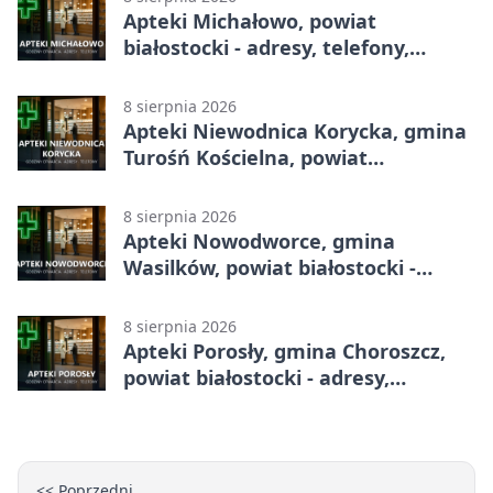
Apteki Michałowo, powiat
białostocki - adresy, telefony,
godziny otwarcia
8 sierpnia 2026
Apteki Niewodnica Korycka, gmina
Turośń Kościelna, powiat
białostocki - adresy, telefony,
godziny otwarcia
8 sierpnia 2026
Apteki Nowodworce, gmina
Wasilków, powiat białostocki -
adresy, telefony, godziny otwarcia
8 sierpnia 2026
Apteki Porosły, gmina Choroszcz,
powiat białostocki - adresy,
telefony, godziny otwarcia
<< Poprzedni