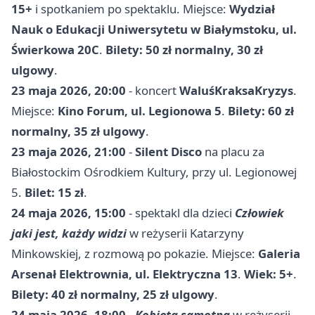
15+
i spotkaniem po spektaklu. Miejsce:
Wydział
Nauk o Edukacji Uniwersytetu w Białymstoku, ul.
Świerkowa 20C
.
Bilety: 50 zł normalny, 30 zł
ulgowy
.
23 maja 2026, 20:00
- koncert
WaluśKraksaKryzys
.
Miejsce:
Kino Forum, ul. Legionowa 5
.
Bilety: 60 zł
normalny, 35 zł ulgowy
.
23 maja 2026, 21:00
-
Silent Disco
na placu za
Białostockim Ośrodkiem Kultury, przy ul. Legionowej
5.
Bilet: 15 zł
.
24 maja 2026, 15:00
- spektakl dla dzieci
Człowiek
jaki jest, każdy widzi
w reżyserii Katarzyny
Minkowskiej, z rozmową po pokazie. Miejsce:
Galeria
Arsenał Elektrownia, ul. Elektryczna 13
.
Wiek: 5+
.
Bilety: 40 zł normalny, 25 zł ulgowy
.
24 maja 2026, 18:00
-
Kobieta samotna
w reżyserii