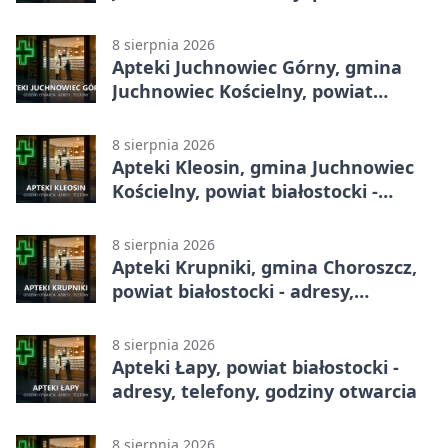
białostocki - adresy, telefony,
godziny otwarcia
8 sierpnia 2026
Apteki Juchnowiec Górny, gmina
Juchnowiec Kościelny, powiat
białostocki - adresy, telefony,
godziny otwarcia
8 sierpnia 2026
Apteki Kleosin, gmina Juchnowiec
Kościelny, powiat białostocki -
adresy, telefony, godziny otwarcia
8 sierpnia 2026
Apteki Krupniki, gmina Choroszcz,
powiat białostocki - adresy,
telefony, godziny otwarcia
8 sierpnia 2026
Apteki Łapy, powiat białostocki -
adresy, telefony, godziny otwarcia
8 sierpnia 2026