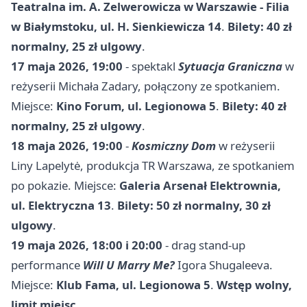
Teatralna im. A. Zelwerowicza w Warszawie - Filia
w Białymstoku, ul. H. Sienkiewicza 14
.
Bilety: 40 zł
normalny, 25 zł ulgowy
.
17 maja 2026, 19:00
- spektakl
Sytuacja Graniczna
w
reżyserii Michała Zadary, połączony ze spotkaniem.
Miejsce:
Kino Forum, ul. Legionowa 5
.
Bilety: 40 zł
normalny, 25 zł ulgowy
.
18 maja 2026, 19:00
-
Kosmiczny Dom
w reżyserii
Liny Lapelytė, produkcja TR
Warszawa
, ze spotkaniem
po pokazie. Miejsce:
Galeria Arsenał Elektrownia,
ul. Elektryczna 13
.
Bilety: 50 zł normalny, 30 zł
ulgowy
.
19 maja 2026, 18:00 i 20:00
- drag stand-up
performance
Will U Marry Me?
Igora Shugaleeva.
Miejsce:
Klub Fama, ul. Legionowa 5
.
Wstęp wolny,
limit miejsc
.