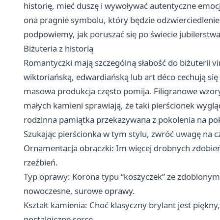
historię, mieć duszę i wywoływać autentyczne emo
ona pragnie symbolu, który będzie odzwierciedleni
podpowiemy, jak poruszać się po świecie jubilerstwa,
Biżuteria z historią
Romantyczki mają szczególną słabość do biżuterii vi
wiktoriańską, edwardiańską lub art déco cechują s
masowa produkcja często pomija. Filigranowe wzor
małych kamieni sprawiają, że taki pierścionek wygląd
rodzinna pamiątka przekazywana z pokolenia na pok
Szukając pierścionka w tym stylu, zwróć uwagę na c
Ornamentacja obrączki: Im więcej drobnych zdobień
rzeźbień.
Typ oprawy: Korona typu “koszyczek” ze zdobionymi
nowoczesne, surowe oprawy.
Kształt kamienia: Choć klasyczny brylant jest piękny
nostalgiczne serce.