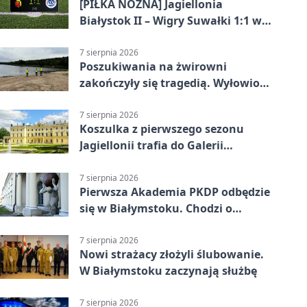
[PIŁKA NOŻNA] Jagiellonia
Białystok II – Wigry Suwałki 1:1 w
Betclic 3. Lidze Grupa 1 (Grupa I)
7 sierpnia 2026
Poszukiwania na żwirowni
zakończyły się tragedią. Wyłowiono
ciało 30-latka
7 sierpnia 2026
Koszulka z pierwszego sezonu
Jagiellonii trafia do Galerii
Białostockiego Sportu
7 sierpnia 2026
Pierwsza Akademia PKDP odbędzie
się w Białymstoku. Chodzi o
ochronę dzieci
7 sierpnia 2026
Nowi strażacy złożyli ślubowanie.
W Białymstoku zaczynają służbę
7 sierpnia 2026