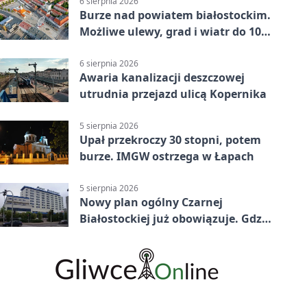
6 sierpnia 2026
Burze nad powiatem białostockim.
Możliwe ulewy, grad i wiatr do 100
km/h
6 sierpnia 2026
Awaria kanalizacji deszczowej
utrudnia przejazd ulicą Kopernika
5 sierpnia 2026
Upał przekroczy 30 stopni, potem
burze. IMGW ostrzega w Łapach
5 sierpnia 2026
Nowy plan ogólny Czarnej
Białostockiej już obowiązuje. Gdzie
go sprawdzić