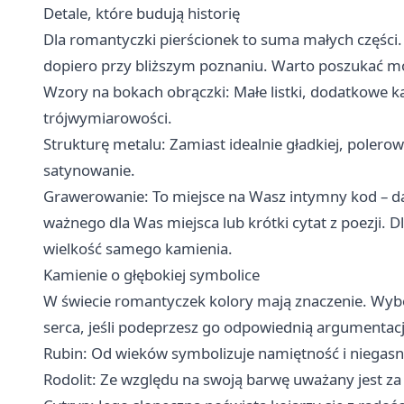
Detale, które budują historię
Dla romantyczki pierścionek to suma małych części.
dopiero przy bliższym poznaniu. Warto poszukać mod
Wzory na bokach obrączki: Małe listki, dodatkowe k
trójwymiarowości.
Strukturę metalu: Zamiast idealnie gładkiej, polero
satynowanie.
Grawerowanie: To miejsce na Wasz intymny kod – d
ważnego dla Was miejsca lub krótki cytat z poezji. D
wielkość samego kamienia.
Kamienie o głębokiej symbolice
W świecie romantyczek kolory mają znaczenie. Wyb
serca, jeśli podeprzesz go odpowiednią argumentacj
Rubin: Od wieków symbolizuje namiętność i niegasną
Rodolit: Ze względu na swoją barwę uważany jest za 