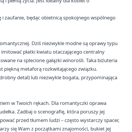
 i pełnią życia. Jest idealny dla kobiet o
ę i zaufanie, będąc obietnicą spokojnego wspólnego
romantycznej. Dziś niezwykle modne są oprawy typu
y imitować płatki kwiatu otaczającego centralny
wane na splecione gałązki winorośli. Taka biżuteria
est piękną metaforą rozkwitającego związku.
robny detal) lub niezwykle bogata, przypominająca
zędziem w Twoich rękach. Dla romantyczki oprawa
udełka. Zadbaj o scenografię, która poruszy jej
pować przed tłumem ludzi – często wystarczy spacer,
jarzy się Wam z początkami znajomości, bukiet jej