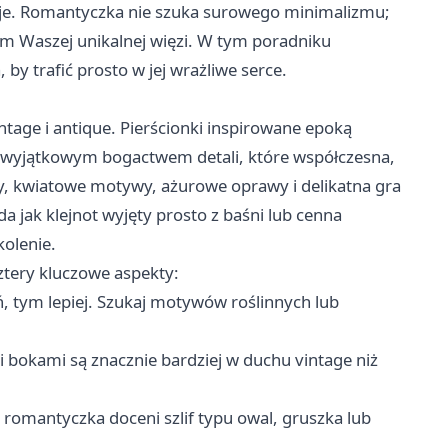
cje. Romantyczka nie szuka surowego minimalizmu;
em Waszej unikalnej więzi. W tym poradniku
 by trafić prosto w jej wrażliwe serce.
ntage i antique. Pierścionki inspirowane epoką
ię wyjątkowym bogactwem detali, które współczesna,
y, kwiatowe motywy, ażurowe oprawy i delikatna gra
a jak klejnot wyjęty prosto z baśni lub cenna
olenie.
ztery kluczowe aspekty:
, tym lepiej. Szukaj motywów roślinnych lub
 bokami są znacznie bardziej w duchu vintage niż
, romantyczka doceni szlif typu owal, gruszka lub