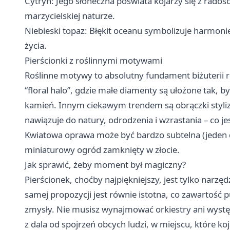
Cytryn: Jego słoneczna poświata kojarzy się z radością
marzycielskiej naturze.
Niebieski topaz: Błękit oceanu symbolizuje harmoni
życia.
Pierścionki z roślinnymi motywami
Roślinne motywy to absolutny fundament biżuterii 
“floral halo”, gdzie małe diamenty są ułożone tak, b
kamień. Innym ciekawym trendem są obrączki stylizo
nawiązuje do natury, odrodzenia i wzrastania – co j
Kwiatowa oprawa może być bardzo subtelna (jeden d
miniaturowy ogród zamknięty w złocie.
Jak sprawić, żeby moment był magiczny?
Pierścionek, choćby najpiękniejszy, jest tylko nar
samej propozycji jest równie istotna, co zawartość p
zmysły. Nie musisz wynajmować orkiestry ani wystę
z dala od spojrzeń obcych ludzi, w miejscu, które ko