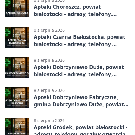
Apteki Choroszcz, powiat
białostocki - adresy, telefony,
godziny otwarcia
8 sierpnia 2026
Apteki Czarna Białostocka, powiat
białostocki - adresy, telefony,
godziny otwarcia
8 sierpnia 2026
Apteki Dobrzyniewo Duże, powiat
białostocki - adresy, telefony,
godziny otwarcia
8 sierpnia 2026
Apteki Dobrzyniewo Fabryczne,
gmina Dobrzyniewo Duże, powiat
białostocki - adresy, telefony,
godziny otwarcia
8 sierpnia 2026
Apteki Gródek, powiat białostocki -
adresy, telefony, godziny otwarcia