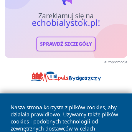
Zareklamuj się na
echobialystok.pl!
SPRAWDŹ SZCZEGÓŁY
autopromocja
Nasza strona korzysta z plików cookies, aby
działała prawidłowo. Używamy także plików
cookies i podobnych technologii od
zewnętrznych dostawców w celach
Copyright © 2026 echobialystok.pl Wszystkie prawa