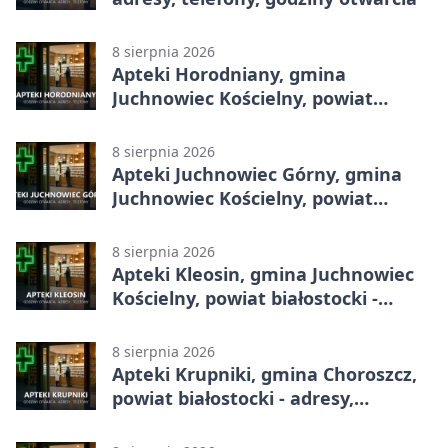
8 sierpnia 2026
Apteki Horodniany, gmina
Juchnowiec Kościelny, powiat
białostocki - adresy, telefony,
godziny otwarcia
8 sierpnia 2026
Apteki Juchnowiec Górny, gmina
Juchnowiec Kościelny, powiat
białostocki - adresy, telefony,
godziny otwarcia
8 sierpnia 2026
Apteki Kleosin, gmina Juchnowiec
Kościelny, powiat białostocki -
adresy, telefony, godziny otwarcia
8 sierpnia 2026
Apteki Krupniki, gmina Choroszcz,
powiat białostocki - adresy,
telefony, godziny otwarcia