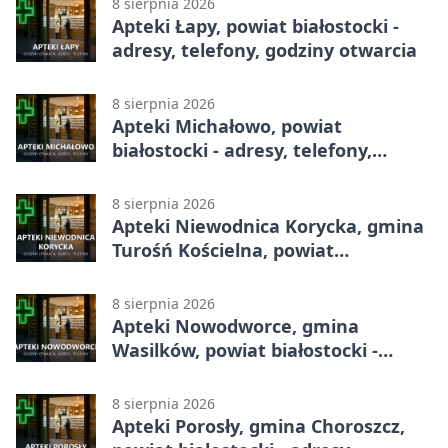
8 sierpnia 2026
Apteki Łapy, powiat białostocki -
adresy, telefony, godziny otwarcia
8 sierpnia 2026
Apteki Michałowo, powiat
białostocki - adresy, telefony,
godziny otwarcia
8 sierpnia 2026
Apteki Niewodnica Korycka, gmina
Turośń Kościelna, powiat
białostocki - adresy, telefony,
godziny otwarcia
8 sierpnia 2026
Apteki Nowodworce, gmina
Wasilków, powiat białostocki -
adresy, telefony, godziny otwarcia
8 sierpnia 2026
Apteki Porosły, gmina Choroszcz,