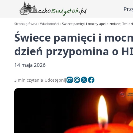
Prz
Strona główna
Wiadomości
Świece pamięci i mocny apel o zmianę. Ten d
Świece pamięci i mocn
dzień przypomina o H
14 maja 2026
3 min czytania
Udostępnij