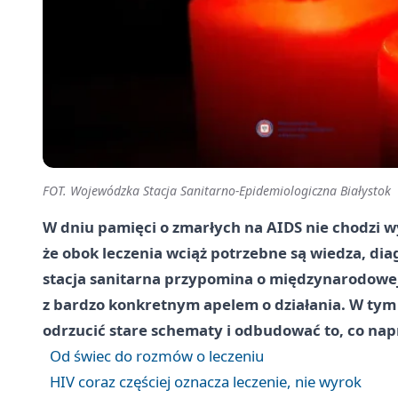
FOT. Wojewódzka Stacja Sanitarno-Epidemiologiczna Białystok
W dniu pamięci o zmarłych na AIDS nie chodzi w
że obok leczenia wciąż potrzebne są wiedza, di
stacja sanitarna przypomina o międzynarodowej i
z bardzo konkretnym apelem o działania. W tym 
odrzucić stare schematy i odbudować to, co nap
Od świec do rozmów o leczeniu
HIV coraz częściej oznacza leczenie, nie wyrok