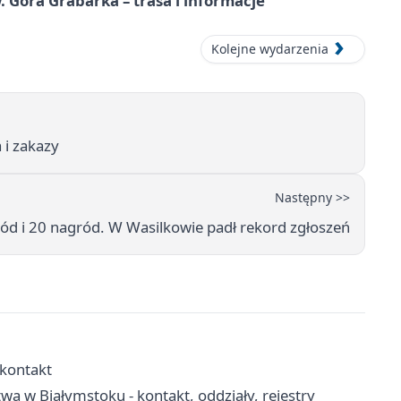
. Góra Grabarka – trasa i informacje
Kolejne wydarzenia
 i zakazy
Następny >>
d i 20 nagród. W Wasilkowie padł rekord zgłoszeń
 kontakt
a w Białymstoku - kontakt, oddziały, rejestry