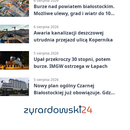
6 sierpnia 2026
Burze nad powiatem białostockim.
Możliwe ulewy, grad i wiatr do 100
km/h
6 sierpnia 2026
Awaria kanalizacji deszczowej
utrudnia przejazd ulicą Kopernika
5 sierpnia 2026
Upał przekroczy 30 stopni, potem
burze. IMGW ostrzega w Łapach
5 sierpnia 2026
Nowy plan ogólny Czarnej
Białostockiej już obowiązuje. Gdzie
go sprawdzić