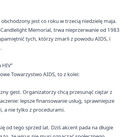
bchodzony jest co roku w trzecią niedzielę maja.
S Candlelight Memorial, trwa nieprzerwanie od 1983
: upamiętnić tych, którzy zmarli z powodu AIDS, i
.
 HIV”
e Towarzystwo AIDS, to z kolei:
zny gest. Organizatorzy chcą przesunąć ciężar z
aczenie: lepsze finansowanie usług, sprawniejsze
, a nie tylko z procedurami.
ę od tego sprzed lat. Dziś akcent pada na długie
na to, że wirus nie musi oznaczać społecznego