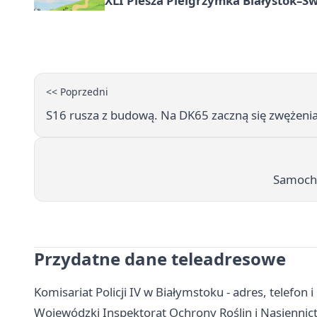
XLI Piesza Pielgrzymka Białystok–Św
<< Poprzedni
S16 rusza z budową. Na DK65 zaczną się zwężenia
Samochó
Przydatne dane teleadresowe
Komisariat Policji IV w Białymstoku - adres, telefon i
Wojewódzki Inspektorat Ochrony Roślin i Nasiennictw