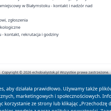
miejscowy w Białymstoku - kontakt i nadzór nad
cowi, zgłoszenia
ekologiczne
kontakt, rekrutacja i godziny
Copyright © 2026 echobialystok.pl Wszystkie prawa zastrzeżone.
es, aby działała prawidłowo. Używamy także plik
News
Autorzy
Polityka Prywatności
Polityka Cookie
cznych, marketingowych i społecznościowych. Inf
 korzystanie ze strony lub klikając „Przechodzę 
ookies zgodnie z naszą
polityką prywatności
.
Zaaw