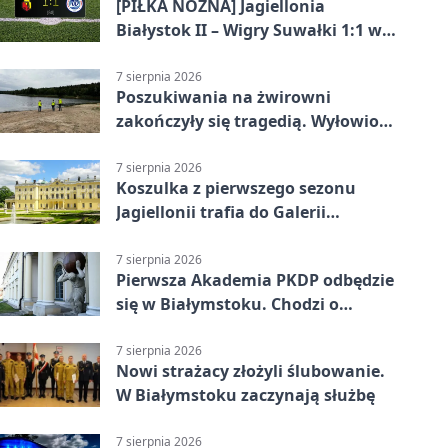
[PIŁKA NOŻNA] Jagiellonia
Białystok II – Wigry Suwałki 1:1 w
Betclic 3. Lidze Grupa 1 (Grupa I)
7 sierpnia 2026
Poszukiwania na żwirowni
zakończyły się tragedią. Wyłowiono
ciało 30-latka
7 sierpnia 2026
Koszulka z pierwszego sezonu
Jagiellonii trafia do Galerii
Białostockiego Sportu
7 sierpnia 2026
Pierwsza Akademia PKDP odbędzie
się w Białymstoku. Chodzi o
ochronę dzieci
7 sierpnia 2026
Nowi strażacy złożyli ślubowanie.
W Białymstoku zaczynają służbę
7 sierpnia 2026