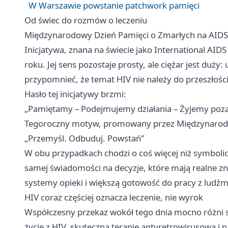
W Warszawie powstanie patchwork pamięci
Od świec do rozmów o leczeniu
Międzynarodowy Dzień Pamięci o Zmarłych na AIDS o
Inicjatywa, znana na świecie jako International AID
roku. Jej sens pozostaje prosty, ale ciężar jest duży
przypomnieć, że temat HIV nie należy do przeszłości
Hasło tej inicjatywy brzmi:
„Pamiętamy – Podejmujemy działania – Żyjemy poza
Tegoroczny motyw, promowany przez Międzynarodow
„Przemyśl. Odbuduj. Powstań”
W obu przypadkach chodzi o coś więcej niż symbolic
samej świadomości na decyzje, które mają realne zn
systemy opieki i większą gotowość do pracy z ludźmi
HIV coraz częściej oznacza leczenie, nie wyrok
Współczesny przekaz wokół tego dnia mocno różni si
życie z HIV, skuteczną terapię antyretrowirusową i 