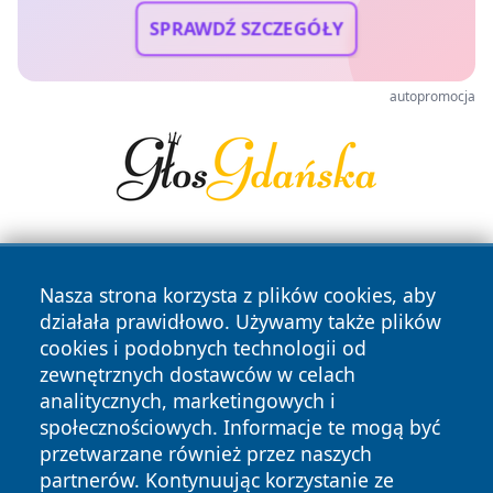
SPRAWDŹ SZCZEGÓŁY
autopromocja
Nasza strona korzysta z plików cookies, aby
działała prawidłowo. Używamy także plików
cookies i podobnych technologii od
zewnętrznych dostawców w celach
Copyright © 2026 echobialystok.pl Wszystkie prawa
analitycznych, marketingowych i
zastrzeżone.
społecznościowych. Informacje te mogą być
przetwarzane również przez naszych
partnerów. Kontynuując korzystanie ze
Polityka
Polityka