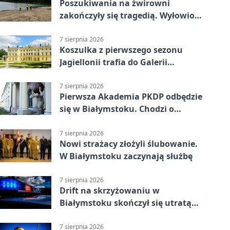
Poszukiwania na żwirowni
zakończyły się tragedią. Wyłowiono
ciało 30-latka
7 sierpnia 2026
Koszulka z pierwszego sezonu
Jagiellonii trafia do Galerii
Białostockiego Sportu
7 sierpnia 2026
Pierwsza Akademia PKDP odbędzie
się w Białymstoku. Chodzi o
ochronę dzieci
7 sierpnia 2026
Nowi strażacy złożyli ślubowanie.
W Białymstoku zaczynają służbę
7 sierpnia 2026
Drift na skrzyżowaniu w
Białymstoku skończył się utratą
prawa jazdy
7 sierpnia 2026