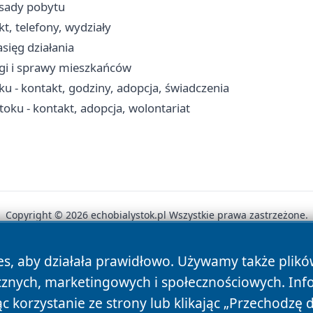
asady pobytu
, telefony, wydziały
sięg działania
ugi i sprawy mieszkańców
u - kontakt, godziny, adopcja, świadczenia
toku - kontakt, adopcja, wolontariat
Copyright © 2026 echobialystok.pl Wszystkie prawa zastrzeżone.
es, aby działała prawidłowo. Używamy także plik
News
Autorzy
Polityka Prywatności
Polityka Cookie
cznych, marketingowych i społecznościowych. Inf
 korzystanie ze strony lub klikając „Przechodzę 