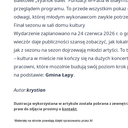
Baletowe „Vyanok Balet” Fundacji M-Patia w Białym
przeglądem programu. To przede wszystkim pokaz ef
odwagi, której młodym wykonawcom zwykle potrzeb
Finał sezonu w sali domu kultury
Wydarzenie zaplanowano na 24 czerwca 2026 r. o go
wieczór daje publiczności szansę zobaczyć, jak lokal
jak z sezonu na sezon dojrzewają młodzi artyści. T
– kultura w mieście nie kończy się na dużych koncert
pracowni, które mozolnie budują swój poziom krok 
na podstawie:
Gmina Łapy
.
Autor:
krystian
Ilustracja wykorzystana w artykule została pobrana z zewnętr
praw do zdjęcia prosimy o
kontakt
.