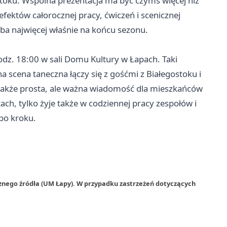
stoku. Wspólna prezentacja ma być czymś więcej niż
ektów całorocznej pracy, ćwiczeń i scenicznej
a najwięcej właśnie na końcu sezonu.
dz. 18:00 w sali Domu Kultury w Łapach. Taki
na scena taneczna łączy się z gośćmi z Białegostoku i
o także prosta, ale ważna wiadomość dla mieszkańców
ach, tylko żyje także w codziennej pracy zespołów i
po kroku.
znego źródła (UM Łapy). W przypadku zastrzeżeń dotyczących