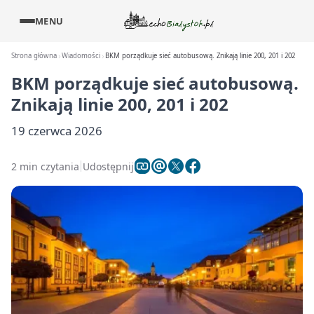
MENU
Strona główna
Wiadomości
BKM porządkuje sieć autobusową. Znikają linie 200, 201 i 202
BKM porządkuje sieć autobusową.
Znikają linie 200, 201 i 202
19 czerwca 2026
2 min czytania
Udostępnij