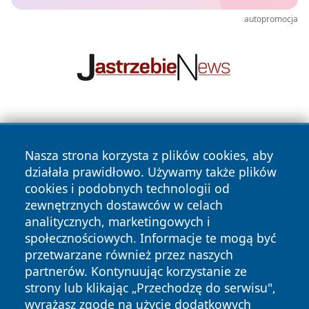
autopromocja
Nasza strona korzysta z plików cookies, aby
działała prawidłowo. Używamy także plików
cookies i podobnych technologii od
zewnętrznych dostawców w celach
Copyright © 2026 echobialystok.pl Wszystkie prawa
analitycznych, marketingowych i
zastrzeżone.
społecznościowych. Informacje te mogą być
przetwarzane również przez naszych
partnerów. Kontynuując korzystanie ze
Polityka
Polityka
News
Autorzy
strony lub klikając „Przechodzę do serwisu",
Prywatności
Cookies
wyrażasz zgodę na użycie dodatkowych