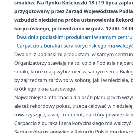
smaków. Na Rynku Kościuszki 18 i 19 lipca zap
przygotowany przez Zarząd Województwa Podla
wzbudzić niedzielna próba ustanowienia Rekordu
korycińskiego, przewidziana w godz. 12:00–18:0
Dwa dni z podlaskimi produktami w samym centr
Carpaccio z buraka i sera korycińskiego ma walczy
Dwa dni z podlaskimi produktami w samym centru
Organizatorzy stawiają na to, co dla Podlasia najba
smaki, które mają wybrzmieć w samym sercu Białego
by zajrzeć tam zarówno w sobotę, jak i w niedzielę,
krótkiego okna czasowego.
Najważniejsza informacja dla osób planujących wizytę 
ale też rekordowy pokaz, trzeba celować w niedzielę
towarzyszące, a więc moment, na który pewnie skie
Carpaccio z buraka i sera korycińskiego ma walczyć
Sama próba ustanowienia Rekordu Polski ma dotycz