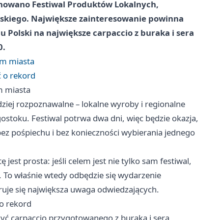
lanowano Festiwal Produktów Lokalnych,
skiego. Największe zainteresowanie powinna
 Polski na największe carpaccio z buraka i sera
0.
um miasta
ć o rekord
m miasta
rdziej rozpoznawalne – lokalne wyroby i regionalne
stoku. Festiwal potrwa dwa dni, więc będzie okazja,
 bez pośpiechu i bez konieczności wybierania jednego
jest prosta: jeśli celem jest nie tylko sam festiwal,
. To właśnie wtedy odbędzie się wydarzenie
ruje się największa uwaga odwiedzających.
 o rekord
yć carpaccio przygotowanego z buraka i sera