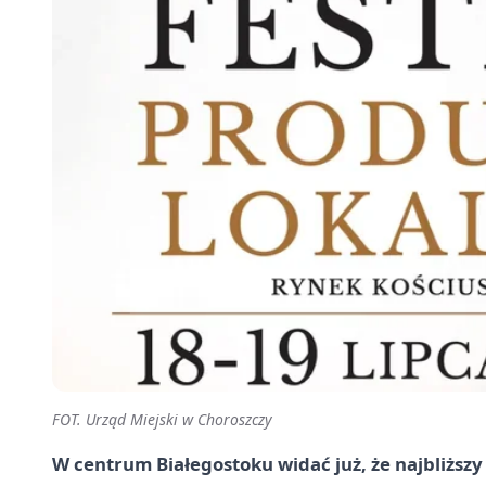
FOT. Urząd Miejski w Choroszczy
W centrum Białegostoku widać już, że najbliżs