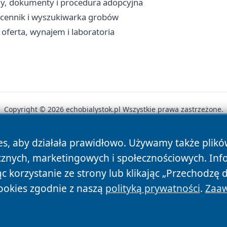
ny, dokumenty i procedura adopcyjna
, cennik i wyszukiwarka grobów
oferta, wynajem i laboratoria
Copyright © 2026 echobialystok.pl Wszystkie prawa zastrzeżone.
es, aby działała prawidłowo. Używamy także plik
News
Autorzy
Polityka Prywatności
Polityka Cookie
cznych, marketingowych i społecznościowych. Inf
 korzystanie ze strony lub klikając „Przechodzę 
ookies zgodnie z naszą
polityką prywatności
.
Zaaw