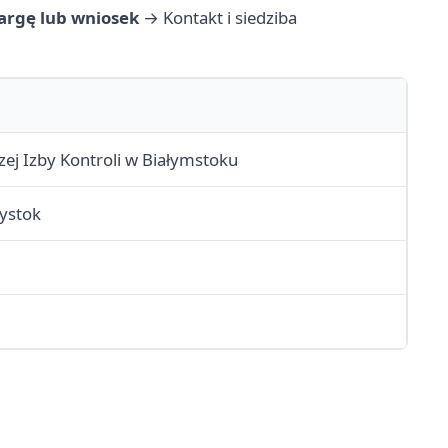
kargę lub wniosek
→
Kontakt i siedziba
ej Izby Kontroli w Białymstoku
łystok