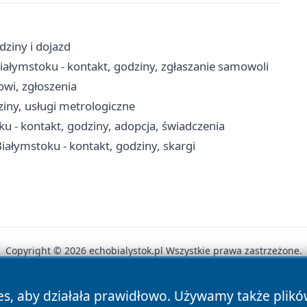
dziny i dojazd
łymstoku - kontakt, godziny, zgłaszanie samowoli
cowi, zgłoszenia
iny, usługi metrologiczne
u - kontakt, godziny, adopcja, świadczenia
łymstoku - kontakt, godziny, skargi
Copyright © 2026 echobialystok.pl Wszystkie prawa zastrzeżone.
es, aby działała prawidłowo. Używamy także plik
News
Autorzy
Polityka Prywatności
Polityka Cookie