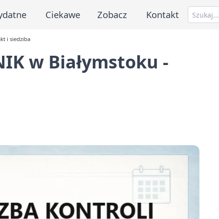
ydatne
Ciekawe
Zobacz
Kontakt
t i siedziba
NIK w Białymstoku -