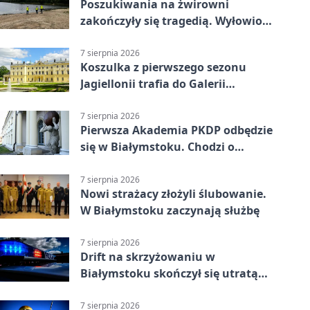
Poszukiwania na żwirowni
zakończyły się tragedią. Wyłowiono
ciało 30-latka
7 sierpnia 2026
Koszulka z pierwszego sezonu
Jagiellonii trafia do Galerii
Białostockiego Sportu
7 sierpnia 2026
Pierwsza Akademia PKDP odbędzie
się w Białymstoku. Chodzi o
ochronę dzieci
7 sierpnia 2026
Nowi strażacy złożyli ślubowanie.
W Białymstoku zaczynają służbę
7 sierpnia 2026
Drift na skrzyżowaniu w
Białymstoku skończył się utratą
prawa jazdy
7 sierpnia 2026