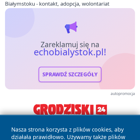
Białymstoku - kontakt, adopcja, wolontariat
Zareklamuj się na
echobialystok.pl!
SPRAWDŹ SZCZEGÓŁY
autopromocja
Nasza strona korzysta z plików cookies, aby
działała prawidłowo. Używamy także plików