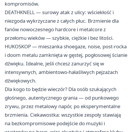
kompromisów.
DEATHKNELL — surowy atak z ulicy: wściekłość i
niezgoda wykrzyczane z całych płuc. Brzmienie dla
fanów nowoczesnego hardcore i metalcore z
przełomu wieków — szybkie, ciężkie i bez litości.
HUKOSKOP — mieszanka shoegaze, noise, post-rocka
i doom metalu zamknięta w gęstej, pogłosowej ścianie
dźwięku. Idealne, jeśli chcesz zanurzyć się w
intensywnych, ambientowo-hałaśliwych pejzażach
dźwiękowych.
Dla kogo to będzie wieczór? Dla osób szukających
głośnego, autentycznego grania — od punkowego
zrywu, przez metalowy napór, po eksperymentalne
brzmienia. Ciekawostka: wszystkie zespoły stawiają
na bezkompromisowe podejście do muzyki i
występów na żywo, więc akustyka i atmosfera klubu