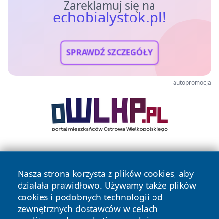
Zareklamuj się na
echobialystok.pl!
SPRAWDŹ SZCZEGÓŁY
autopromocja
Nasza strona korzysta z plików cookies, aby
działała prawidłowo. Używamy także plików
cookies i podobnych technologii od
zewnętrznych dostawców w celach
Copyright © 2026 echobialystok.pl Wszystkie prawa