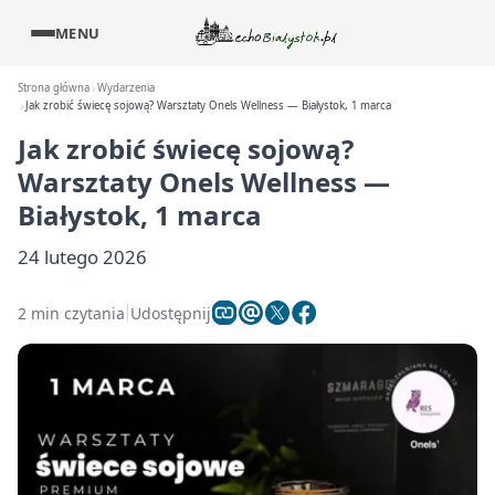
MENU
Strona główna
Wydarzenia
Jak zrobić świecę sojową? Warsztaty Onels Wellness — Białystok, 1 marca
Jak zrobić świecę sojową?
Warsztaty Onels Wellness —
Białystok, 1 marca
24 lutego 2026
2 min czytania
Udostępnij