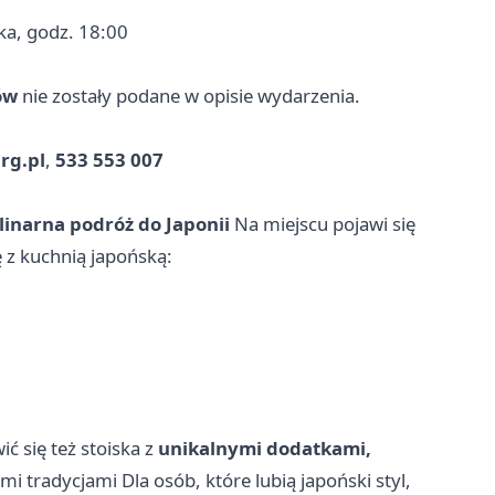
ka, godz. 18:00
ów
nie zostały podane w opisie wydarzenia.
rg.pl
,
533 553 007
linarna podróż do Japonii
Na miejscu pojawi się
ę z kuchnią japońską:
ić się też stoiska z
unikalnymi dodatkami,
i tradycjami Dla osób, które lubią japoński styl,