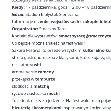
Kiedy:
17 października, godz. 12:00 – 18 październi
Gdzie:
Stadion Białystok Słoneczna
Informacje o
cenie, wejściówkach i zakupie bilet
Organizator:
Smaczny Targ
Kontakt dla wystawców:
smacznytarg@smacznyta
Co będzie można znaleźć na festiwalu?
Sakura Festiwal to przede wszystkim
kulturalno-ku
strefa gastronomiczna z klasykami, które kojarzą si
delikatne
sushi
aromatyczne
rameny
przekąski w
tempurze
słodkości z
matchą
ryżowe ciasteczka
mochi
To jednak nie tylko jedzenie. Na festiwalu mają pojaw
biżuterią i kosmetykami
inspirowanymi orientalnym