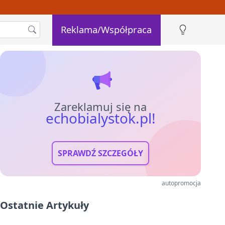
Reklama/Współpraca
Zareklamuj się na
echobialystok.pl!
SPRAWDŹ SZCZEGÓŁY
autopromocja
Ostatnie Artykuły