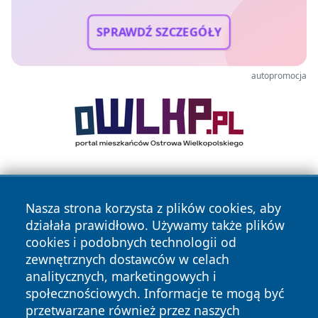
SPRAWDŹ SZCZEGÓŁY
autopromocja
Nasza strona korzysta z plików cookies, aby
działała prawidłowo. Używamy także plików
cookies i podobnych technologii od
zewnętrznych dostawców w celach
Copyright © 2026 echobialystok.pl Wszystkie prawa
analitycznych, marketingowych i
zastrzeżone.
społecznościowych. Informacje te mogą być
przetwarzane również przez naszych