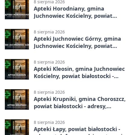
8 sierpnia 2026
Apteki Horodniany, gmina
Juchnowiec Kościelny, powiat
białostocki - adresy, telefony,
godziny otwarcia
8 sierpnia 2026
Apteki Juchnowiec Górny, gmina
Juchnowiec Kościelny, powiat
białostocki - adresy, telefony,
godziny otwarcia
8 sierpnia 2026
Apteki Kleosin, gmina Juchnowiec
Kościelny, powiat białostocki -
adresy, telefony, godziny otwarcia
8 sierpnia 2026
Apteki Krupniki, gmina Choroszcz,
powiat białostocki - adresy,
telefony, godziny otwarcia
8 sierpnia 2026
Apteki Łapy, powiat białostocki -