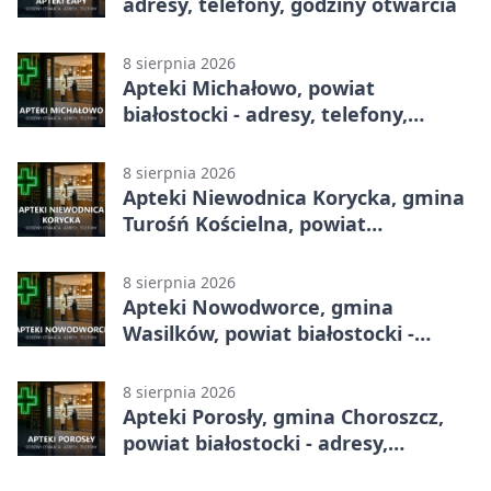
adresy, telefony, godziny otwarcia
8 sierpnia 2026
Apteki Michałowo, powiat
białostocki - adresy, telefony,
godziny otwarcia
8 sierpnia 2026
Apteki Niewodnica Korycka, gmina
Turośń Kościelna, powiat
białostocki - adresy, telefony,
godziny otwarcia
8 sierpnia 2026
Apteki Nowodworce, gmina
Wasilków, powiat białostocki -
adresy, telefony, godziny otwarcia
8 sierpnia 2026
Apteki Porosły, gmina Choroszcz,
powiat białostocki - adresy,
telefony, godziny otwarcia