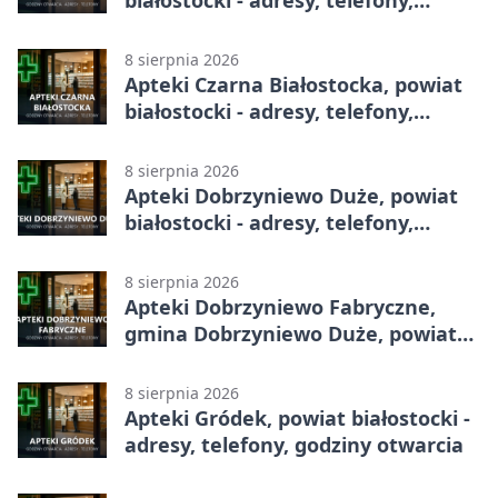
białostocki - adresy, telefony,
godziny otwarcia
8 sierpnia 2026
Apteki Czarna Białostocka, powiat
białostocki - adresy, telefony,
godziny otwarcia
8 sierpnia 2026
Apteki Dobrzyniewo Duże, powiat
białostocki - adresy, telefony,
godziny otwarcia
8 sierpnia 2026
Apteki Dobrzyniewo Fabryczne,
gmina Dobrzyniewo Duże, powiat
białostocki - adresy, telefony,
godziny otwarcia
8 sierpnia 2026
Apteki Gródek, powiat białostocki -
adresy, telefony, godziny otwarcia